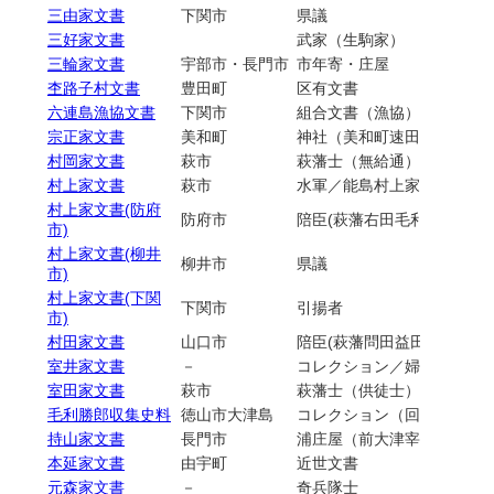
三由家文書
下関市
県議
三好家文書
武家（生駒家）
三輪家文書
宇部市・長門市
市年寄・庄屋
杢路子村文書
豊田町
区有文書
六連島漁協文書
下関市
組合文書（漁協）
宗正家文書
美和町
神社（美和町速田神社・八
村岡家文書
萩市
萩藩士（無給通）
村上家文書
萩市
水軍／能島村上家／萩藩士
村上家文書(防府
防府市
陪臣(萩藩右田毛利家臣）／
市)
村上家文書(柳井
柳井市
県議
市)
村上家文書(下関
下関市
引揚者
市)
村田家文書
山口市
陪臣(萩藩問田益田家臣)
室井家文書
－
コレクション／婦人会
室田家文書
萩市
萩藩士（供徒士）
毛利勝郎収集史料
徳山市大津島
コレクション（回天資料）
持山家文書
長門市
浦庄屋（前大津宰判仙崎浦
本延家文書
由宇町
近世文書
元森家文書
－
奇兵隊士