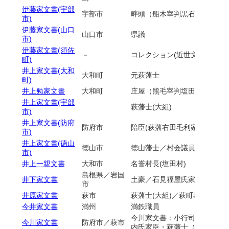
伊藤家文書(宇部
宇部市
畔頭（船木宰判黒石村）
市)
伊藤家文書(山口
山口市
県議
市)
伊藤家文書(須佐
－
コレクション(近世文書）
町)
井上家文書(大和
大和町
元萩藩士
町)
井上勉家文書
大和町
庄屋（熊毛宰判塩田村）／副
井上家文書(宇部
萩藩士(大組)
市)
井上家文書(防府
防府市
陪臣(萩藩右田毛利家臣)／村
市)
井上家文書(徳山
徳山市
徳山藩士／村会議員（徳山村
市)
井上一親文書
大和市
名誉村長(塩田村)
島根県／岩国
井下家文書
土豪／石見福屋氏家臣／岩国
市
井原家文書
萩市
萩藩士(大組)／萩町奉行
今井家文書
満州
満鉄職員
今川家文書：小行司下右田村
今川家文書
防府市／萩市
内氏家臣・萩藩士（大組)