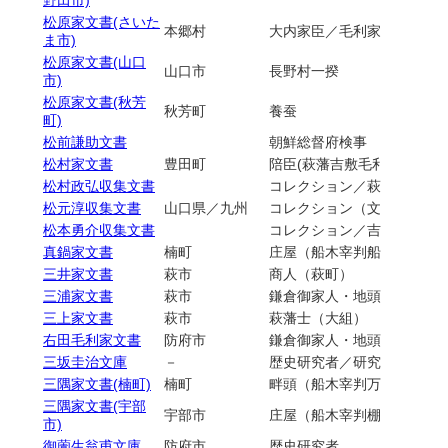
松原家文書(さいた
本郷村
大内家臣／毛利家臣／萩藩士
ま市)
松原家文書(山口
山口市
長野村一揆
市)
松原家文書(秋芳
秋芳町
養蚕
町)
松前謙助文書
朝鮮総督府検事
松村家文書
豊田町
陪臣(萩藩吉敷毛利家臣)
松村政弘収集文書
コレクション／萩藩士（永
松元淳収集文書
山口県／九州
コレクション（文書・図書
松本勇介収集文書
コレクション／吉田松陰
真鍋家文書
楠町
庄屋（船木宰判船木村）
三井家文書
萩市
商人（萩町）
三浦家文書
萩市
鎌倉御家人・地頭／萩藩士(
三上家文書
萩市
萩藩士（大組）
右田毛利家文書
防府市
鎌倉御家人・地頭／安芸国
三坂圭治文庫
－
歴史研究者／研究資料／図
三隅家文書(楠町)
楠町
畔頭（船木宰判万倉村）
三隅家文書(宇部
宇部市
庄屋（船木宰判棚井村・宇
市)
御薗生翁甫文庫
防府市
歴史研究者