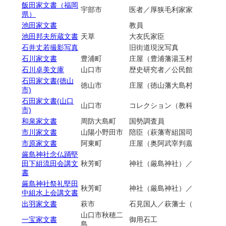
飯田家文書（福岡
宇部市
医者／厚狭毛利家家臣／船木
県）
池田家文書
教員
池田邦夫所蔵文書
天草
大友氏家臣
石井丈若撮影写真
旧街道現況写真
石川家文書
豊浦町
庄屋（豊浦藩湯玉村）／下関
石川卓美文庫
山口市
歴史研究者／公民館・青年団
石田家文書(徳山
徳山市
庄屋（徳山藩大島村）
市)
石田家文書(山口
山口市
コレクション（教科書他）
市)
和泉家文書
周防大島町
国勢調査員
市川家文書
山陽小野田市
陪臣（萩藩寄組国司家臣）
市原家文書
阿東町
庄屋（奥阿武宰判嘉年村）／大
厳島神社念仏踊堅
田下組流田会講文
秋芳町
神社（厳島神社）／講（厳島
書
厳島神社祭礼堅田
秋芳町
神社（厳島神社）／講（厳島
中組水上会講文書
出羽家文書
萩市
石見国人／萩藩士（手廻組）
山口市秋穂二
一宝家文書
御用石工
島