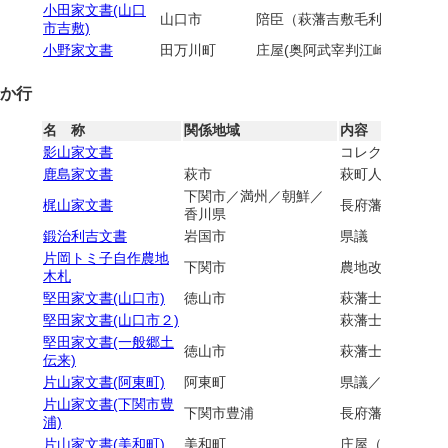
小田家文書(山口
山口市
陪臣（萩藩吉敷毛利家臣）／
市吉敷)
小野家文書
田万川町
庄屋(奥阿武宰判江崎村)／越
か行
名 称
関係地域
内容
影山家文書
コレクション／
鹿島家文書
萩市
萩町人・商家
下関市／満州／朝鮮／
梶山家文書
長府藩士／政府
香川県
鍛治利吉文書
岩国市
県議
片岡トミ子自作農地
下関市
農地改革時木札
木札
堅田家文書(山口市)
徳山市
萩藩士（寄組）
堅田家文書(山口市２)
萩藩士（寄組）
堅田家文書(一般郷土
徳山市
萩藩士（寄組）
伝来)
片山家文書(阿東町)
阿東町
県議／医師
片山家文書(下関市豊
下関市豊浦
長府藩庄屋／村
浦)
片山家文書(美和町)
美和町
庄屋（岩国藩領