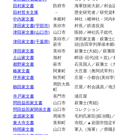
田村家文書
防府市
海軍技術大尉／村会議員（右田
田村哲夫文庫
－
歴史研究者／研究資料／コレク
中内家文書
本郷村
神社（楮神社・河内神社）
津田家文書(宇部市)
美祢市
村長／鉄道役員
津田家文書(山口市)
山口市
医師／神社氏子総代（山口市仁
美祢市／
津田家文書：萩藩士(大組)・
津田家文書(千葉県)
萩市
頭(吉田宰判厚保本郷村)
津田家文書
美祢市
萩藩士(大組)／萩藩医師・儒者
土山家文書
旭村
畔頭･目代(佐々並)／村会議員
都野家文書
萩市
石見国人／萩藩士（大組）
椿家文書
阿東町
大庄屋（奥阿武宰判）／庄屋(徳
坪井家文書
秋芳町
庄屋・小都合(美祢宰判青景村・
周防大島
鶴田家文書
庄屋／村会議員／地主／油板場
町
寺戸家文書
長門市
浦庄屋
問田益田家文書
山口市
萩藩士(寄組)
問田益田家関係文書
山口市
コレクション
道源家文書
周南市
毛利氏家臣(鍛冶職)／庄屋(徳山
東大寺文書
美和町
寺院／▲岩国市指定有形文化財
時岡家文書
山口市
軍人（海軍）／県職員