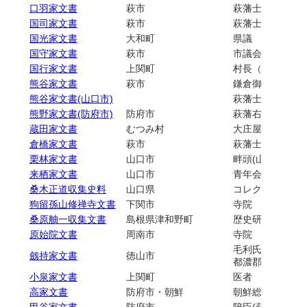
口羽家文書
萩市
萩藩士（手廻組
国司家文書
萩市
萩藩士
国光家文書
大和町
県議
国守家文書
萩市
市議会議員（萩
国行家文書
上関町
村長（上関村）
熊谷家文書
萩市
鎌倉御家人・地頭
熊谷家文書(山口市)
萩藩士（大組）
熊野家文書(防府市)
防府市
萩藩右田毛利家
蔵田家文書
むつみ村
大庄屋・算用師
倉橋家文書
萩市
萩藩士(無給通)
栗林家文書
山口市
畔頭(山口宰判深
来栖家文書
山口市
青年会役員
桑木正道収集史料
山口県
コレクション（
狗留孫山修禅寺文書
下関市
寺院
桑原舳一収集文書
島根県津和野町
歴史研究者／コ
原始院文書
周南市
寺院
毛利氏家臣／陪
劔持家文書
徳山市
都濃郡書記
小泉家文書
上関町
医者
高家文書
防府市・朝鮮
朝鮮総督府