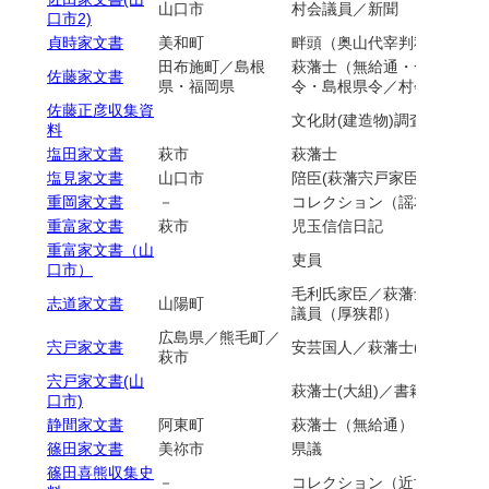
山口市
村会議員／新聞
口市2)
貞時家文書
美和町
畔頭（奥山代宰判秋掛村）
田布施町／島根
萩藩士（無給通・一代遠近
佐藤家文書
県・福岡県
令・島根県令／村会議員・
佐藤正彦収集資
文化財(建造物)調査関係資料
料
塩田家文書
萩市
萩藩士
塩見家文書
山口市
陪臣(萩藩宍戸家臣)
重岡家文書
－
コレクション（謡本）
重富家文書
萩市
児玉信信日記
重富家文書（山
吏員
口市）
毛利氏家臣／萩藩士（大組
志道家文書
山陽町
議員（厚狭郡）
広島県／熊毛町／
宍戸家文書
安芸国人／萩藩士(一門)
萩市
宍戸家文書(山
萩藩士(大組)／書籍
口市)
静間家文書
阿東町
萩藩士（無給通）
篠田家文書
美祢市
県議
篠田喜熊収集史
－
コレクション（近世文書）