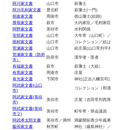
阿川家文書
山口市
萩藩士
阿川毛利家文書
豊北町
萩藩士(一門)
朝倉家文書
周南市
徳山藩士(絵師)
厚母家文書
萩市
大内家臣／毛利家臣／萩藩士
阿野家文書
美祢市
水利関係
安部家文書
山口市
大年寄（山口町）／脇本陣
雨村家文書
山口市
コレクション／絵はがき・写
荒瀬家文書
山口市
給庄屋(山口宰判平井村)
荒瀬家文書（防府
防府市
漢学者・医者
市）
有福家文書
萩市
萩藩士（大組）
有馬家文書
周南市
庄屋
有光家文書
下関市
神社(正吉八幡宮司)／▲国重
阿武家文書(山口
コレクション（和漢書）
市)
阿武家文書(美祢
美祢市
庄屋（吉田宰判西厚保村）／
市)
阿武家文書(美祢
美祢市
町年寄・県会議員
市２)
阿武孝太郎文書
美祢市／満州
満蒙開拓青少年義勇軍
飯田家文書
秋芳町
神社（厳島神社）／水年寄