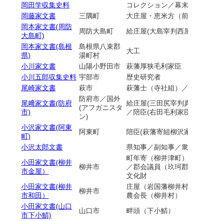
岡田学収集史料
コレクション／幕末維新期萩
岡藤家文書
三隅町
大庄屋・恵米方（前大津宰判
岡本家文書(周防
周防大島町
給庄屋(大島宰判西屋代村)／県
大島町)
岡本家文書(島根
島根県八束郡
大工
県)
湯町村
小川家文書
山陽小野田市
萩藩厚狭毛利家臣
小川五郎収集史料
宇部市
歴史研究者
尾崎家文書
萩市
萩藩士（寺社組）／医師
防府市／国外
尾﨑家文書(防府
給庄屋(三田尻宰判真尾村)／
(アフガニスタ
市)
／陪臣(右田毛利家臣)
ン)
小沢家文書(阿東
阿東町
陪臣(萩藩寄組柳沢家臣)／村
町)
小沢太郎文書
県知事／副知事／衆議院議員
町年寄（柳井津町）／岩国藩
小田家文書(柳井
柳井市
／郡会議員（玖珂郡）／衆議
市金屋）
文化財
小田家文書(柳井
庄屋（岩国藩柳井村）／村長
柳井市
市和田）
農会長（柳井村）
小田家文書(山口
山口市
畔頭（下小鯖）
市下小鯖)