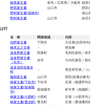
能美家文書
萩市／広島県／大阪府
能美庄(安芸国
野尻家文書
山口市
陪臣(萩藩右田
野村家文書(長崎市)
徳山藩士
野村家文書
山口市
給庄屋・小都合
は行
名 称
関係地域
内容
伯野家文書
下関市
大庄屋(吉田宰判)／副戸長
橋本正之文庫
－
県知事
波多野家文書
阿東町
毛利氏家臣／萩藩士
波多野家文書
光市
大内氏家臣／勘場医
（光市）
波多放彩収集史
－
歴史研究者／コレクション
料
服部家文書
山口市
陪臣(萩藩吉敷毛利家臣）
林家文書(下松市)
下松市
庄屋（都濃宰判末武村）
林家文書(新南陽
新南陽市
町年寄（南陽町）
市)
林家文書(小郡町)
小郡町
庄屋（小郡宰判上中郷）／
林家文書(豊北町)
豊北町
庄屋（豊浦藩田耕村）