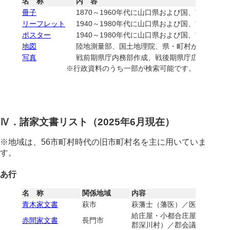
名 称
内 容
冊子
1870～1960年代に山口県および国、市町村
リーフレット
1940～1980年代に山口県および国、市町村
ポスター
1940～1980年代に山口県および国、市町村
地図
陸地測量部、国土地理院、県・町村が作成した
写真
戦前期県庁内務部作成、戦後期県庁広報課作成
※行政資料のうち一部が検索可能です。
Ⅳ．諸家文書リスト（2025年6月現在）
※地域は、56市町村時代の旧市町村名を主に用いていま
す。
あ行
名 称
関係地域
内容
青木家文書
萩市
萩藩士（藩医）／医師
給庄屋・小都合庄屋（前大津宰
赤間家文書
長門市
郡深川村）／郡会議員（大津