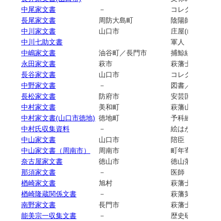
中尾家文書
－
コレクション（
長尾家文書
周防大島町
陰陽師
中川家文書
山口市
庄屋(山口宰判仁
中川七助文書
軍人（海軍機関
中嶋家文書
油谷町／長門市
捕鯨組主
永田家文書
萩市
萩藩士（大組）
長谷家文書
山口市
コレクション（
中野家文書
－
図書／軍人
長松家文書
防府市
安芸国人／萩藩
中村家文書
美和町
萩藩山代地手子
中村家文書(山口市徳地)
徳地町
予科練／コレク
中村氏収集資料
－
絵はがき／コレ
中山家文書
山口市
陪臣（萩藩問田
中山家文書（周南市）
周南市
町年寄（徳山藩
奈古屋家文書
徳山市
徳山藩士
那須家文書
－
医師（軍医）／
楢崎家文書
旭村
萩藩士（物頭組
楢崎隆蔵関係文書
－
萩藩第二奇兵隊
南野家文書
長門市
萩藩士
能美宗一収集文書
－
歴史研究者／コ