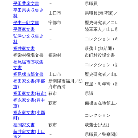
平田豊彦文書
－
県職員
平田宗夫収集史
山口市
県職員(港湾課)／コレクシ
料
平中十郎文庫
宇部市
歴史研究者／コレクション
平野家文書
－
陸軍軍人／山口県警察部
弘津史文収集史
－
コレクション（考古学）
料
福井家文書
萩藩士(無給通）
福栄村役場文書
福栄村
市町村役場文書
福尾猛市郎収集
－
コレクション（近世文書他
文書
福尾猛市郎文書
山口市
歴史研究者／山口大学
福田家文書(宇部
新南陽市福川／防
庄屋・町年寄（徳山藩領都
市)
府市西浦
福田家文書(萩市)
萩市
県議
福永家文書(豊中
萩市
備後国在地領主／毛利氏家臣
市)
福永家文書(小郡
コレクション
町)
福間家文書
萩市
萩藩士(大組)
藤井家文書(山口
－
県職員／警察関係法規
市2)