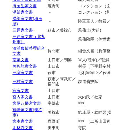
御薗生家文書
鹿野町
コレクション（図書・地図
溝部家文書
－
コレクション（和漢書他）
溝部家文書(埼玉
－
陸軍軍人／教員／図書館書
県)
三戸家文書
萩市／美祢市
萩藩士(大組)
三戸家文書（北九
萩藩陪臣（佐世家臣）
州市）
湊浦負債整理組合
長門市
組合文書（負債整理組合）
文書
南家文書
山口市／朝鮮
軍人(陸軍)／朝鮮／甲午農
美祢龍彦文書
山口市
村長（下宇野令村）／衆議
三増家文書
萩市
毛利家家臣／萩藩士（無給
萩市／阿武町／
三村家文書
鉄道省技師
長門市
宮家文書
山口市
宮内家文書
山口市
大内氏／社家
宮尾八幡宮文書
宇部市
神社
宮崎家文書(美祢
美祢市
給庄屋・給畔頭(美祢裁判綾
市)
宮本家文書
鹿野町
神社（二所山田神社社家）
明林寺文書
美東町
寺院