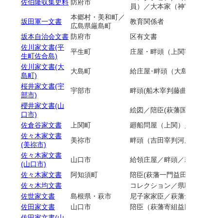
佐伯隆収集史料
防府市
員）／大本家（神官）／周
本郷村・美和町／
坂田軍一文書
教育関係者
広島県厳島町
坂本自治会文書
防府市
区有文書
佐川家文書(平
平生町
庄屋・畔頭（上関宰判佐合
生町佐合島)
佐川家文書(大
大島町
給庄屋･畔頭（大島宰判三蒲
島町)
桜井家文書(宇
宇部市
畔頭(船木宰判藤曲村)
部市)
櫻井家文書(山
絵図／陪臣(萩藩国司家臣)
口市)
佐倉谷家文書
上関町
廻船問屋（上関）／防長海
佐々木家文書
美祢市
畔頭（吉田宰判河原村）
(美祢市)
佐々木家文書
山口市
給領庄屋／畔頭／萩藩士／
(山口市)
佐々木家文書
阿知須町
陪臣(萩藩一門益田家臣)／
佐々木均文書
コレクション／県職員／国
佐世家文書
島根県・萩市
尼子家家臣／萩藩士／前原
佐田家文書
山口市
陪臣（萩藩寄組益田家臣）
佐田家文書(山