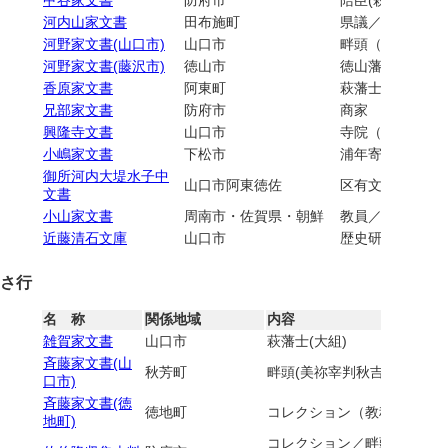
甲谷家文書
防府市
陪臣(萩藩右田毛
河内山家文書
田布施町
県議／教員
河野家文書(山口市)
山口市
畔頭（山口宰判
河野家文書(藤沢市)
徳山市
徳山藩士
香原家文書
阿東町
萩藩士(大組)
兄部家文書
防府市
商家
興隆寺文書
山口市
寺院（大内氏氏
小嶋家文書
下松市
浦年寄／町年寄
御所河内大堤水子中
山口市阿東徳佐
区有文書／水利
文書
小山家文書
周南市・佐賀県・朝鮮
教員／軍人
近藤清石文庫
山口市
歴史研究者／コ
さ行
名 称
関係地域
内容
雑賀家文書
山口市
萩藩士(大組)
斉藤家文書(山
秋芳町
畔頭(美祢宰判秋吉村・大田村
口市)
斉藤家文書(徳
徳地町
コレクション（教科書他）
地町)
コレクション／畔頭(三田尻