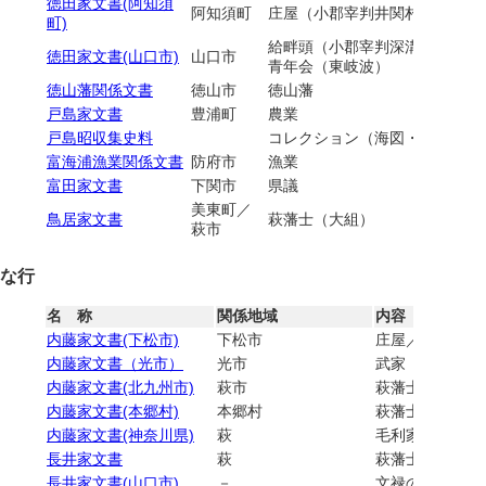
徳田家文書(阿知須
阿知須町
庄屋（小郡宰判井関村）／副戸
町)
給畔頭（小郡宰判深溝村・佐世
徳田家文書(山口市)
山口市
青年会（東岐波）
徳山藩関係文書
徳山市
徳山藩
戸島家文書
豊浦町
農業
戸島昭収集史料
コレクション（海図・地図）
富海浦漁業関係文書
防府市
漁業
富田家文書
下関市
県議
美東町／
鳥居家文書
萩藩士（大組）
萩市
な行
名 称
関係地域
内容
内藤家文書(下松市)
下松市
庄屋／畔頭（徳
内藤家文書（光市）
光市
武家
内藤家文書(北九州市)
萩市
萩藩士（大組）
内藤家文書(本郷村)
本郷村
萩藩士(遠近付)
内藤家文書(神奈川県)
萩
毛利家家臣／萩藩
長井家文書
萩
萩藩士／長井雅
長井家文書(山口市)
－
文禄の役／赤間