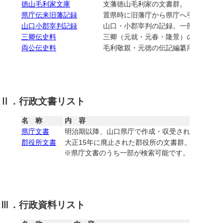
徳山毛利家文庫
支藩徳山毛利家の文書群。
県庁伝来旧藩記録
置県時に旧藩庁から県庁へ引き渡され
山口小郡宰判記録
山口・小郡宰判の記録。一部大島宰判
三卿伝史料
三卿（元就・元春・隆景）の伝記編纂
両公伝史料
毛利敬親・元徳の伝記編纂用に作成さ
Ⅱ．行政文書リスト
名 称
内 容
県庁文書
明治期以降、山口県庁で作成・収受された文書群。国
郡役所文書
大正15年に廃止された郡役所の文書群。国指定重要
※県庁文書のうち一部が検索可能です。
Ⅲ．行政資料リスト