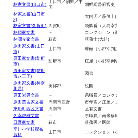
山口市／朝鮮／中
林家文書(山口市)
朝鮮総督府官吏
国
林家文書(山口市
大内氏／萩藩士(大組）／
2)
林家文書(久賀町)
久賀町
飛脚番（大島宰判）
林順家文書
－
コレクション（新聞）
林潤介家文書
萩市
萩藩士(大組)
原田家文書(山口
山口市
畔頭（小郡宰判江崎村）
市)
原田家文書(防府
防府市
庄屋（小郡宰判切畑村）
市)
原田家文書(防府
図書
市八王子)
原田家文書(神奈
美祢郡
絵図
川県)
原田岩男文書
－
県職員／コレクション
原田萬吉家文書
周南市鹿野
市年寄／庄屋／コレクショ
東船町西区文書
周南市
区有文書
久幸虎雄文書
－
県職員／南米移民事業／写
日野家文書
萩市
萩藩医／医師
平川小学校配布
山口市
コレクション（小学校配付
資料