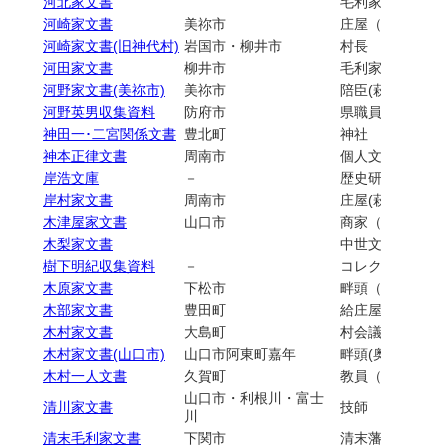
河北家文書
毛利家家臣／萩藩
河崎家文書
美祢市
庄屋（吉田宰判
河崎家文書(旧神代村)
岩国市・柳井市
村長
河田家文書
柳井市
毛利家臣／庄屋(
河野家文書(美祢市)
美祢市
陪臣(萩藩志道家
河野英男収集資料
防府市
県職員／教員
神田一･二宮関係文書
豊北町
神社
神本正律文書
周南市
個人文書／歴史
岸浩文庫
－
歴史研究者／獣
岸村家文書
周南市
庄屋(萩藩前山代
木津屋家文書
山口市
商家（山口町）
木梨家文書
中世文書／萩藩士
樹下明紀収集資料
－
コレクション（
木原家文書
下松市
畔頭（徳山藩生
木部家文書
豊田町
給庄屋（前大津
木村家文書
大島町
村会議員（大島
木村家文書(山口市)
山口市阿東町嘉年
畔頭(奥阿武宰判
木村一人文書
久賀町
教員（小学校）
山口市・利根川・富士
清川家文書
技師
川
清末毛利家文書
下関市
清末藩主