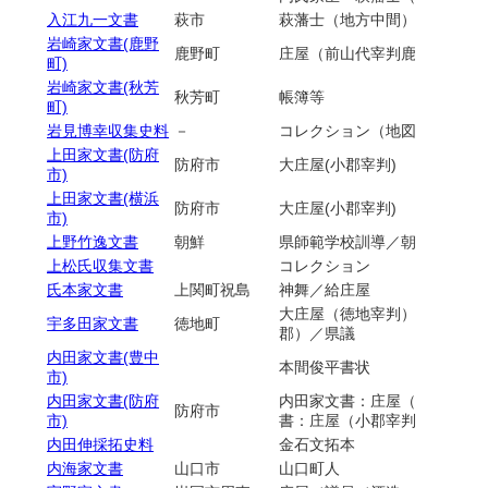
入江九一文書
萩市
萩藩士（地方中間）／吉田松
岩崎家文書(鹿野
鹿野町
庄屋（前山代宰判鹿野上村ほ
町)
岩崎家文書(秋芳
秋芳町
帳簿等
町)
岩見博幸収集史料
－
コレクション（地図他）
上田家文書(防府
防府市
大庄屋(小郡宰判)
市)
上田家文書(横浜
防府市
大庄屋(小郡宰判)
市)
上野竹逸文書
朝鮮
県師範学校訓導／朝鮮総督府
上松氏収集文書
コレクション
氏本家文書
上関町祝島
神舞／給庄屋
大庄屋（徳地宰判）／庄屋（
宇多田家文書
徳地町
郡）／県議
内田家文書(豊中
本間俊平書状
市)
内田家文書(防府
内田家文書：庄屋（小郡宰判
防府市
市)
書：庄屋（小郡宰判切畑村）
内田伸採拓史料
金石文拓本
内海家文書
山口市
山口町人