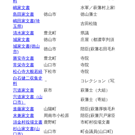
料
嶋家文書
水軍／萩藩村上家臣／村会
島田家文書
徳山市
徳山藩士
嶋田家文書(埼
吉田松陰
玉県)
清水家文書
豊北町
県議
城家文書
徳山市
庄屋（都濃宰判須々万奥村
城家文書(徳山
徳山市
陪臣(萩藩右田毛利家臣)／庄
市)
勝安寺文書
豊北町
寺院
常栄寺文書
山口市
寺院
松心寺大般若経
下松市
寺院
白石健二収集史
－
コレクション（写真）／鉄
料
宍道家文書
萩市
萩藩士（大組）
宍道家文書（山
萩藩士（寄組）
口市）
進藤家文書
山陽町
陪臣(萩藩厚狭毛利家臣)
末兼家文書
周南市小松原
陪臣(萩藩宍戸家臣)
須金村役場文書
鹿野町
市町村役場文書
杉山家文書(山
山口市
町会議員(山口町)
口市)