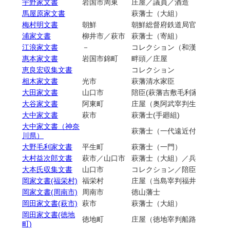
宇野家文書
岩国市周東
庄屋／議員／酒造
馬屋原家文書
萩藩士（大組）
梅村明文書
朝鮮
朝鮮総督府鉄道局官吏
浦家文書
柳井市／萩市
萩藩士（寄組）
江浪家文書
－
コレクション（和漢書他）
惠本家文書
岩国市錦町
畔頭／庄屋
恵良宏収集文書
コレクション
相木家文書
光市
萩藩清水家臣
大田家文書
山口市
陪臣(萩藩吉敷毛利家家臣)／
大谷家文書
阿東町
庄屋（奥阿武宰判生雲村）／
大中家文書
萩市
萩藩士(手廻組)
大中家文書（神奈
萩藩士（一代遠近付・手廻組
川県）
大野毛利家文書
平生町
萩藩士（一門）
大村益次郎文書
萩市／山口市
萩藩士（大組）／兵部省兵部
大本氏収集文書
山口市
コレクション／陪臣（吉敷毛
岡家文書(福栄村)
福栄村
庄屋（当島宰判福井下村）／
岡家文書(周南市)
周南市
徳山藩士
岡田家文書(萩市)
萩市
萩藩士（大組）
岡田家文書(徳地
徳地町
庄屋（徳地宰判船路村）／副
町)