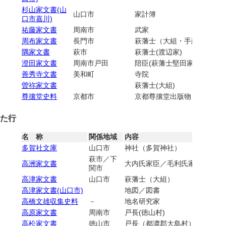
杉山家文書(山
山口市
家計簿
口市嘉川)
祐藤家文書
周南市
武家
周布家文書
長門市
萩藩士（大組・手廻組）
隅家文書
萩市
萩藩士(渡辺家)
澄田家文書
周南市戸田
陪臣(萩藩士堅田家家臣)／
善秀寺文書
美和町
寺院
曽祢家文書
萩藩士(大組)
尊攘堂史料
京都市
京都尊攘堂出版物
た行
名 称
関係地域
内容
多賀社文庫
山口市
神社（多賀神社）
萩市／下
高洲家文書
大内氏家臣／毛利氏家臣／萩藩士
関市
高津家文書
山口市
萩藩士（大組）
高津家文書(山口市)
地図／図書
高橋文雄収集史料
－
地名研究家
高原家文書
周南市
戸長(徳山村)
高松家文書
徳山市
戸長（都濃郡大島村）