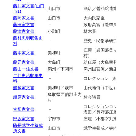
藤井家文書(山口
山口市
酒店／醤油醸造業／建設業
市1)
藤岡家文書
山口市
大内氏家臣
藤田家文書
－
政府高官（造幣局京都出張
藤津家文書
小郡町
材木業
藤村忠明収集史
－
歴史・民俗学研究者／コレ
料
庄屋（岩国藩釜ヶ原村）／
藤本家文書
美和町
村）
藤元家文書
大島町
給庄屋（大島宰判三蒲村）
藤山一雄文書
満州／下関市
満州国官僚／新生運動／知
二井忠治収集史
－
コレクション（雑誌他）
料
船越家文書
美和町／萩市
山代地侍（中世）／萩町人
鳥取県西伯郡庄内
船原家文書
村会議員
村
コレクションコレクション
古畑家文書
－
塩田／長府藩庄屋／戸長役
部坂家文書
宇部市
庄屋（小郡宰判東岐波村）
防長武学生養成
山口市
武学生養成／寺内正毅／田
所文書