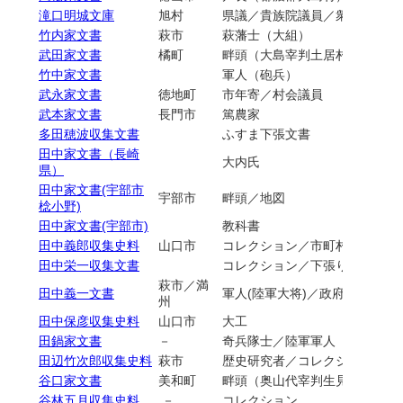
滝口明城文庫
旭村
県議／貴族院議員／衆議院議員
竹内家文書
萩市
萩藩士（大組）
武田家文書
橘町
畔頭（大島宰判土居村）／副戸
竹中家文書
軍人（砲兵）
武永家文書
徳地町
市年寄／村会議員
武本家文書
長門市
篤農家
多田穂波収集文書
ふすま下張文書
田中家文書（長崎
大内氏
県）
田中家文書(宇部市
宇部市
畔頭／地図
棯小野)
田中家文書(宇部市)
教科書
田中義郎収集史料
山口市
コレクション／市町村役場文書
田中栄一収集文書
コレクション／下張り文書
萩市／満
田中義一文書
軍人(陸軍大将)／政府高官（内
州
田中保彦収集史料
山口市
大工
田鍋家文書
－
奇兵隊士／陸軍軍人
田辺竹次郎収集史料
萩市
歴史研究者／コレクション
谷口家文書
美和町
畔頭（奥山代宰判生見村）
谷林五月収集史料
－
コレクション