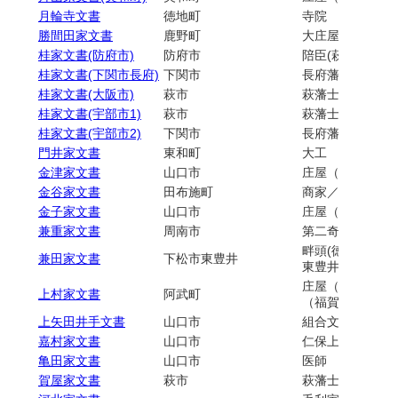
月輪寺文書
徳地町
寺院
勝間田家文書
鹿野町
大庄屋（山代宰
桂家文書(防府市)
防府市
陪臣(萩藩右田毛
桂家文書(下関市長府)
下関市
長府藩士（永代
桂家文書(大阪市)
萩市
萩藩士
桂家文書(宇部市1)
萩市
萩藩士(寄組)
桂家文書(宇部市2)
下関市
長府藩士
門井家文書
東和町
大工
金津家文書
山口市
庄屋（山口宰判
金谷家文書
田布施町
商家／教員
金子家文書
山口市
庄屋（山口宰判
兼重家文書
周南市
第二奇兵隊
畔頭(徳山藩領東
兼田家文書
下松市東豊井
東豊井村)
庄屋（奥阿武宰
上村家文書
阿武町
（福賀村）／県
上矢田井手文書
山口市
組合文書（用水
嘉村家文書
山口市
仁保上郷山野総
亀田家文書
山口市
医師
賀屋家文書
萩市
萩藩士（無給通