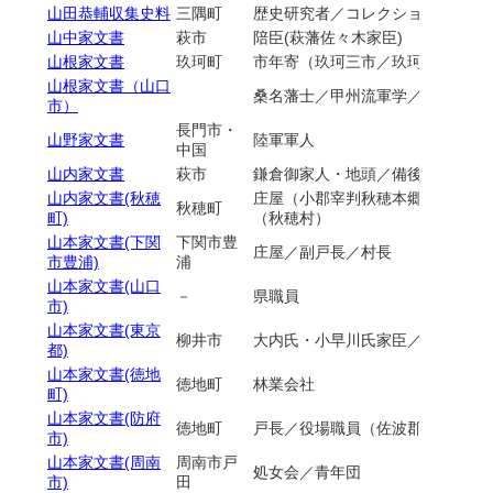
山田恭輔収集史料
三隅町
歴史研究者／コレクション
山中家文書
萩市
陪臣(萩藩佐々木家臣)
山根家文書
玖珂町
市年寄（玖珂三市／玖珂本郷・新
山根家文書（山口
桑名藩士／甲州流軍学／図書
市）
長門市・
山野家文書
陸軍軍人
中国
山内家文書
萩市
鎌倉御家人・地頭／備後国人／萩
山内家文書(秋穂
庄屋（小郡宰判秋穂本郷・陶村）
秋穂町
町)
（秋穂村）
山本家文書(下関
下関市豊
庄屋／副戸長／村長
市豊浦)
浦
山本家文書(山口
－
県職員
市)
山本家文書(東京
柳井市
大内氏・小早川氏家臣／陪臣(萩藩
都)
山本家文書(徳地
徳地町
林業会社
町)
山本家文書(防府
徳地町
戸長／役場職員（佐波郡出雲村）
市)
山本家文書(周南
周南市戸
処女会／青年団
市)
田