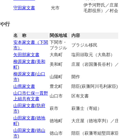
伊予河野氏／庄屋（熊毛宰
守田家文書
光市
毛郡役所）／村会議員（周
や行
名 称
関係地域
内容
安本家文書（下関
下関市・
ブラジル移民
市）
ブラジル
矢田部家文書
大島町
塩田頭取元（大島郡）
柳原家文書(美和
美和町
庄屋（岩国藩長谷村）／岩国藩撫
町)
柳原家文書(山口
山陽町
開作
市)
山県家文書
豊北町
陪臣(萩藩阿川毛利家臣)
山口市仁保一貫野
山口市
区有文書
上組共有文書
山田家文書(防府
萩市
萩藩士（寄組）
市)
山田家文書(徳地
徳地町
大庄屋（徳地宰判）／庄屋（徳地
町)
山田家文書(徳山
徳山市
陪臣（萩藩寄組堅田家臣）／村長
市)