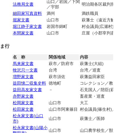
山口／岩国／下関
法務局文書
明治期各区裁判所
／宇部
細田家写真資料
満州
満鉄職員
堀家文書
山口市
萩藩士（遠近方触流）／村
堀江静子家文書
岩国市錦町
村会議員(広瀬村)／商家
本間家文書
山口市
庄屋（小郡宰判嘉川村）／
ま行
名 称
関係地域
内容
馬来家文書
萩市／防府市
萩藩士(大組)
牧沢只一文書
台湾
台湾／巡査
増野家文書
萩市須佐
萩藩益田家臣
益田悌二収集史料
徳地町
コレクション／教科書
益田高友家文書
－
石見国人／陪臣(萩藩問田益
亦野家文書
畜産業・巡査
松岡家文書
山口市
大工
松田家文書
山口市阿東篠目
村会議員(篠生村)／農業
松永家文書(山口
山口市
萩藩士／医師
市)
松永家文書(山陽小
山口市
山口農学校生／獣医師
野田市)