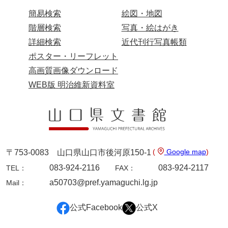
簡易検索
絵図・地図
階層検索
写真・絵はがき
写真・絵はがき
詳細検索
近代刊行写真帳類
ポスター・リーフレット
近代刊行写真帳類
高画質画像ダウンロード
WEB版 明治維新資料室
ポスター・リーフレット
高画質画像ダウンロード
(
Google map
)
〒753-0083 山口県山口市後河原150-1
083-924-2116
083-924-2117
TEL：
FAX：
a50703@pref.yamaguchi.lg.jp
Mail：
公式Facebook
公式X