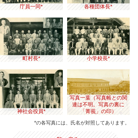
庁員一同*
各種団体長*
町村長*
小学校長*
写真一葉（写真帳との関
連は不明。写真の裏に
神社会役員*
「菁莪」の印）
*の各写真には、氏名が対照してあります。