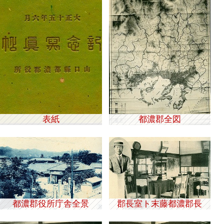
表紙
都濃郡全図
都濃郡役所庁舎全景
郡長室ト末藤都濃郡長