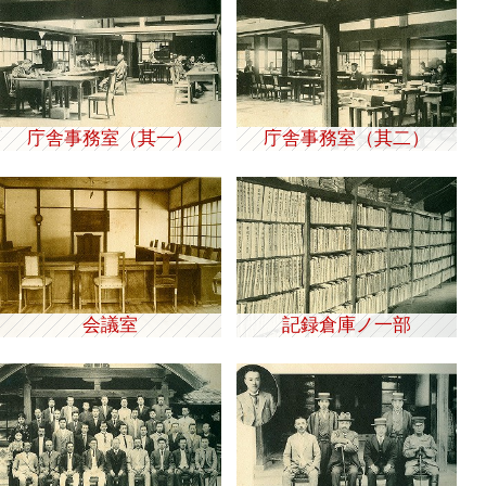
庁舎事務室（其一）
庁舎事務室（其二）
会議室
記録倉庫ノ一部