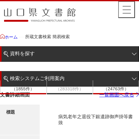
所蔵文書検索 簡易検索
ホーム
資料を探す
簡易検索
検索システムご利用案内
文書群
文書
件名
階層検索
（1855件）
（283318件）
（24763件）
検索システムの利用について
文書詳細画面
一覧画面へ戻る
詳細検索
更新履歴
標題
病気老年之退役下銀遺跡御声掛等書
絵図・地図
抜