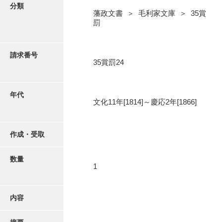
写真・絵はがき
分類
藩政文書 ＞ 毛利家文庫 ＞ 35賞
罰
近代刊行写真帳類
請求番号
35賞罰24
ポスター・リーフレット
高画質画像ダウンロード
年代
文化11年[1814]～慶応2年[1866]
作成・受取
数量
1
内容