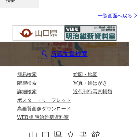
摘要
一覧画面へ戻る
所蔵文書検索
簡易検索
絵図・地図
階層検索
写真・絵はがき
詳細検索
近代刊行写真帳類
ポスター・リーフレット
高画質画像ダウンロード
WEB版 明治維新資料室