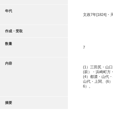
年代
文政7年[1824]・天
作成・受取
数量
7
内容
(1）三田尻・山
(萩）・浜崎町方
(4）都濃・山代
山代・上関、(6
6）。
摘要