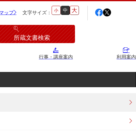
大
中
小
マップ
文字サイズ：
所蔵文書検索
行事・講座案内
利用案内