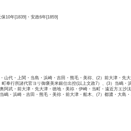
保10年[1839]・安政6年[1859]
口・山代・上関・当島・浜崎・吉田・熊毛・美祢、(2）前大津・先
・町奉行所諸代官ヨリ御褒美米銀仕出控(以上文政7）、(3）当嶋
・奥阿武・前大津・先大津・徳地・美祢・伊崎・当町・遠近方エ沙汰[
）当嶋・浜崎・吉田・熊毛・美祢・前大津・船木、(7）都濃・大島・