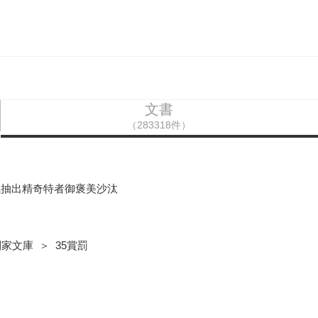
文書
（283318件）
職抽出精奇特者御褒美沙汰
家文庫 ＞ 35賞罰