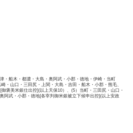
大津・船木・都濃・大島・奥阿武・小郡・徳地・伊崎・当町
・浜崎・山口・三田尻・上関・大島・吉田・船木・小郡・熊毛、
御褒美米銀仕出控](以上天保10）、(5）当町・三田尻・山口・
奥阿武・小郡・徳地[各宰判御米銀被立下候申出控](以上安政