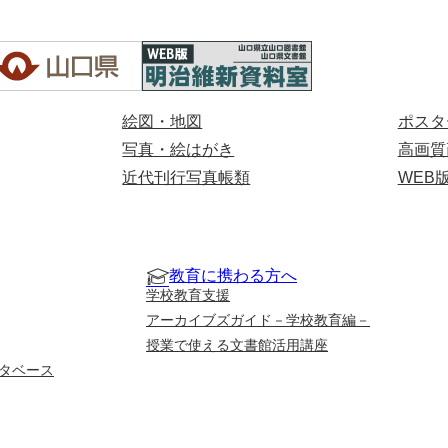
絵図・地図
ポスタ
写真・絵はがき
高画質
近代刊行写真帳類
WEB
教育に携わる方へ
学校教育支援
アーカイブズガイド－学校教育編－
授業で使える文書館活用講座
タベース