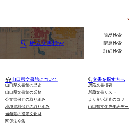
簡易検索
所蔵文書検索
階層検索
詳細検索
山口県文書館について
文書を探す方へ
山口県文書館の歴史
所蔵文書概要
山口県文書館の業務
所蔵文書リスト
公文書保存の取り組み
より良い調査のコツ
地域資料保存の取り組み
山口県文化史年表デー
当館蔵の指定文化財
関係法令集