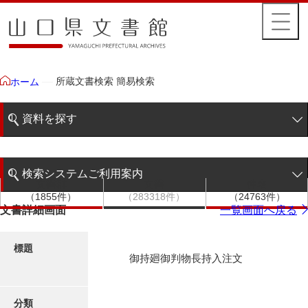
所蔵文書検索 簡易検索
ホーム
資料を探す
簡易検索
検索システムご利用案内
文書群
文書
件名
階層検索
（1855件）
（283318件）
（24763件）
検索システムの利用について
文書詳細画面
一覧画面へ戻る
詳細検索
更新履歴
標題
御持廻御判物長持入注文
絵図・地図
分類