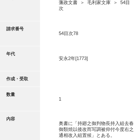
写真・絵はがき
藩政文書 ＞ 毛利家文庫 ＞ 54目
次
近代刊行写真帳類
請求番号
54目次78
ポスター・リーフレット
年代
安永2年[1773]
高画質画像ダウンロード
作成・受取
数量
1
内容
奥書に「持廻之御判物長持入組去春
御類焼以後改而写調被仰付今度右之
通相改入組置候」とある。