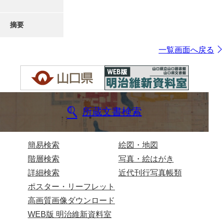
摘要
一覧画面へ戻る
所蔵文書検索
簡易検索
絵図・地図
階層検索
写真・絵はがき
詳細検索
近代刊行写真帳類
ポスター・リーフレット
高画質画像ダウンロード
WEB版 明治維新資料室