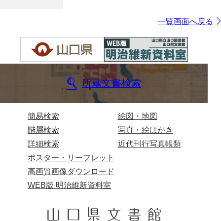
一覧画面へ戻る
所蔵文書検索
簡易検索
絵図・地図
階層検索
写真・絵はがき
詳細検索
近代刊行写真帳類
ポスター・リーフレット
高画質画像ダウンロード
WEB版 明治維新資料室