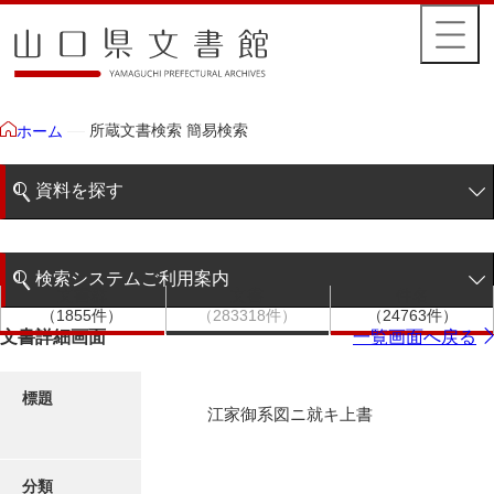
所蔵文書検索 簡易検索
ホーム
資料を探す
簡易検索
検索システムご利用案内
文書群
文書
件名
階層検索
（1855件）
（283318件）
（24763件）
検索システムの利用について
文書詳細画面
一覧画面へ戻る
詳細検索
更新履歴
標題
江家御系図ニ就キ上書
絵図・地図
分類