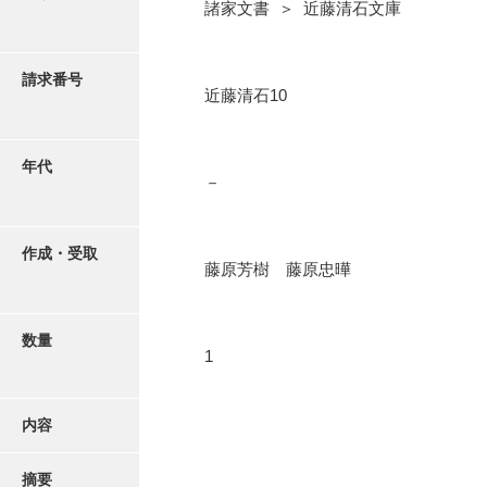
写真・絵はがき
諸家文書 ＞ 近藤清石文庫
近代刊行写真帳類
請求番号
近藤清石10
ポスター・リーフレット
年代
－
高画質画像ダウンロード
作成・受取
藤原芳樹 藤原忠曄
数量
1
内容
摘要