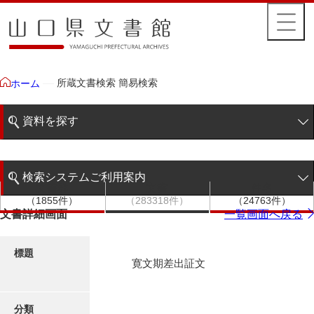
所蔵文書検索 簡易検索
ホーム
資料を探す
簡易検索
検索システムご利用案内
文書群
文書
件名
階層検索
（1855件）
（283318件）
（24763件）
検索システムの利用について
文書詳細画面
一覧画面へ戻る
詳細検索
更新履歴
標題
寛文期差出証文
絵図・地図
分類