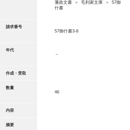
写真・絵はがき
藩政文書 ＞ 毛利家文庫 ＞ 57御
什書
近代刊行写真帳類
請求番号
57御什書3-8
ポスター・リーフレット
年代
－
高画質画像ダウンロード
作成・受取
数量
46
内容
摘要