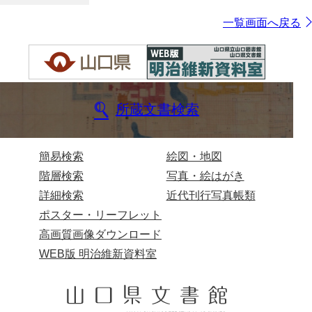
一覧画面へ戻る
所蔵文書検索
簡易検索
絵図・地図
階層検索
写真・絵はがき
詳細検索
近代刊行写真帳類
ポスター・リーフレット
高画質画像ダウンロード
WEB版 明治維新資料室