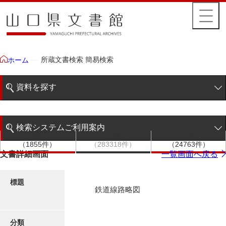
所蔵文書検索 簡易検索
ホーム
資料を探す
簡易検索
検索システムご利用案内
文書群
文書
件名
階層検索
（1855件）
（283318件）
（24763件）
検索システムの利用について
文書詳細画面
一覧画面へ戻る
詳細検索
更新履歴
標題
鉄道線路略図
絵図・地図
分類