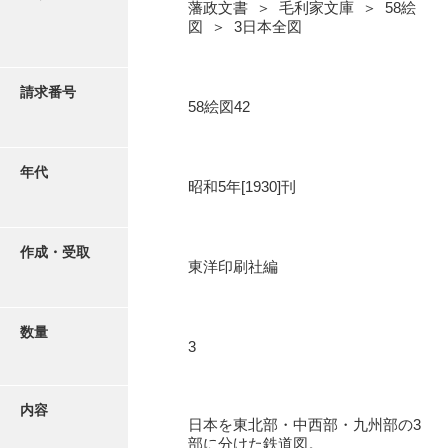
写真・絵はがき
藩政文書 ＞ 毛利家文庫 ＞ 58絵
図 ＞ 3日本全図
近代刊行写真帳類
請求番号
58絵図42
ポスター・リーフレット
年代
昭和5年[1930]刊
高画質画像ダウンロード
作成・受取
東洋印刷社編
数量
3
内容
日本を東北部・中西部・九州部の3
部に分けた鉄道図。