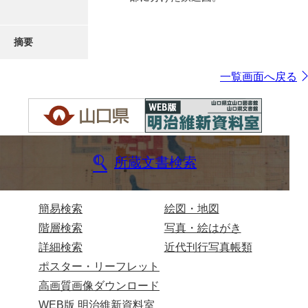
摘要
一覧画面へ戻る
所蔵文書検索
簡易検索
絵図・地図
階層検索
写真・絵はがき
詳細検索
近代刊行写真帳類
ポスター・リーフレット
高画質画像ダウンロード
WEB版 明治維新資料室