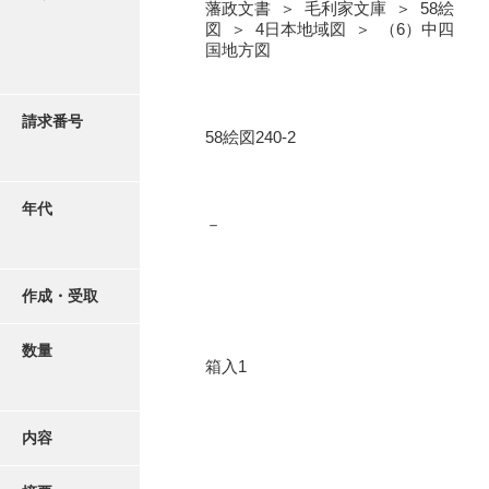
写真・絵はがき
藩政文書 ＞ 毛利家文庫 ＞ 58絵
図 ＞ 4日本地域図 ＞ （6）中四
国地方図
近代刊行写真帳類
請求番号
58絵図240-2
ポスター・リーフレット
高画質画像ダウンロード
年代
－
作成・受取
数量
箱入1
内容