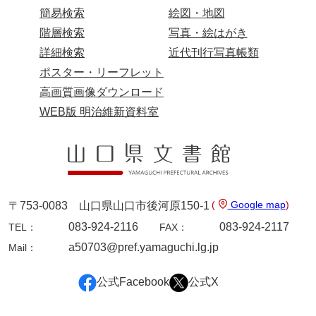
簡易検索
絵図・地図
階層検索
写真・絵はがき
詳細検索
近代刊行写真帳類
ポスター・リーフレット
高画質画像ダウンロード
WEB版 明治維新資料室
(
Google map
)
〒753-0083 山口県山口市後河原150-1
083-924-2116
083-924-2117
TEL：
FAX：
a50703@pref.yamaguchi.lg.jp
Mail：
公式Facebook
公式X