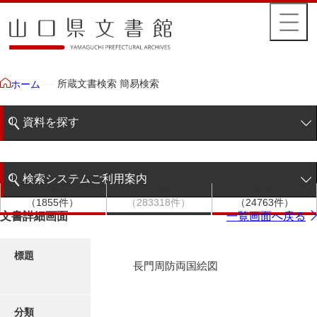
所蔵文書検索 簡易検索
ホーム
資料を探す
簡易検索
検索システムご利用案内
文書群
文書
件名
階層検索
（1855件）
（283318件）
（24763件）
検索システムの利用について
文書詳細画面
一覧画面へ戻る
詳細検索
更新履歴
標題
長門周防両国絵図
絵図・地図
分類