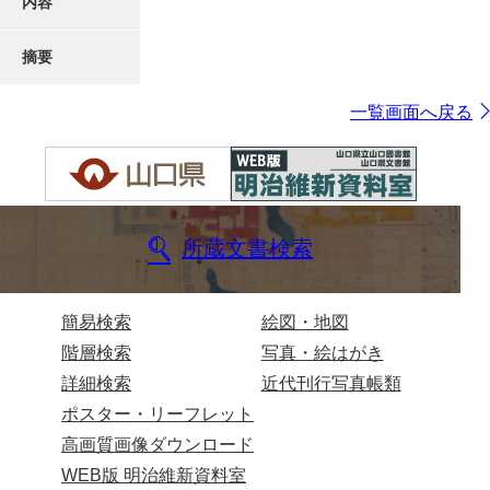
内容
摘要
一覧画面へ戻る
所蔵文書検索
簡易検索
絵図・地図
階層検索
写真・絵はがき
詳細検索
近代刊行写真帳類
ポスター・リーフレット
高画質画像ダウンロード
WEB版 明治維新資料室