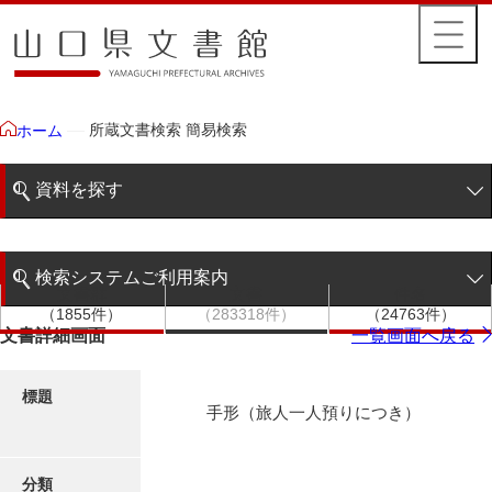
所蔵文書検索 簡易検索
ホーム
資料を探す
簡易検索
検索システムご利用案内
文書群
文書
件名
階層検索
（1855件）
（283318件）
（24763件）
検索システムの利用について
文書詳細画面
一覧画面へ戻る
詳細検索
更新履歴
標題
手形（旅人一人預りにつき）
絵図・地図
分類