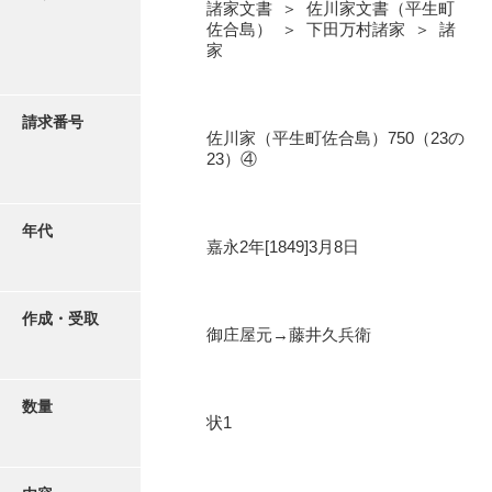
写真・絵はがき
諸家文書 ＞ 佐川家文書（平生町
佐合島） ＞ 下田万村諸家 ＞ 諸
家
近代刊行写真帳類
請求番号
佐川家（平生町佐合島）750（23の
ポスター・リーフレット
23）④
高画質画像ダウンロード
年代
嘉永2年[1849]3月8日
作成・受取
御庄屋元→藤井久兵衛
数量
状1