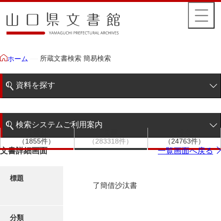
所蔵文書検索 簡易検索
ホーム
資料を探す
簡易検索
検索システムご利用案内
文書群
文書
件名
階層検索
（1855件）
（283318件）
（24763件）
検索システムの利用について
文書詳細画面
一覧画面へ戻る
詳細検索
更新履歴
標題
了簡借沙汰書
絵図・地図
分類