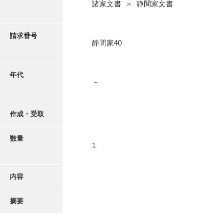
写真・絵はがき
諸家文書 ＞ 静間家文書
近代刊行写真帳類
請求番号
静間家40
ポスター・リーフレット
年代
－
高画質画像ダウンロード
作成・受取
数量
1
内容
摘要