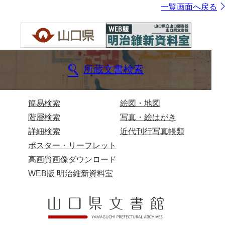
一覧画面へ戻る
所蔵文書検索
簡易検索
絵図・地図
階層検索
写真・絵はがき
詳細検索
近代刊行写真帳類
ポスター・リーフレット
高画質画像ダウンロード
WEB版 明治維新資料室