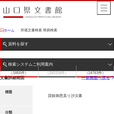
所蔵文書検索 簡易検索
ホーム
資料を探す
簡易検索
検索システムご利用案内
文書群
文書
件名
階層検索
（1855件）
（283318件）
（24763件）
検索システムの利用について
文書詳細画面
一覧画面へ戻る
詳細検索
更新履歴
標題
貸銀御恩直り沙汰書
絵図・地図
分類