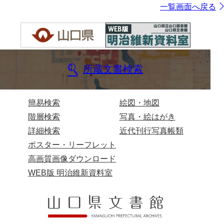
一覧画面へ戻る
所蔵文書検索
簡易検索
絵図・地図
階層検索
写真・絵はがき
詳細検索
近代刊行写真帳類
ポスター・リーフレット
高画質画像ダウンロード
WEB版 明治維新資料室