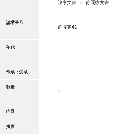
写真・絵はがき
諸家文書 ＞ 静間家文書
近代刊行写真帳類
請求番号
静間家42
ポスター・リーフレット
年代
－
高画質画像ダウンロード
作成・受取
数量
1
内容
摘要