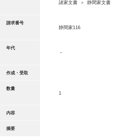
写真・絵はがき
諸家文書 ＞ 静間家文書
近代刊行写真帳類
請求番号
静間家116
ポスター・リーフレット
年代
－
高画質画像ダウンロード
作成・受取
数量
1
内容
摘要