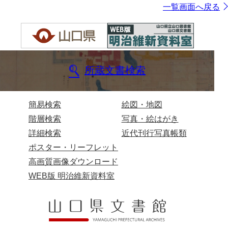
一覧画面へ戻る
所蔵文書検索
簡易検索
絵図・地図
階層検索
写真・絵はがき
詳細検索
近代刊行写真帳類
ポスター・リーフレット
高画質画像ダウンロード
WEB版 明治維新資料室