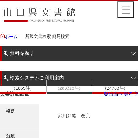
所蔵文書検索 簡易検索
ホーム
資料を探す
簡易検索
検索システムご利用案内
文書群
文書
件名
階層検索
（1855件）
（283318件）
（24763件）
検索システムの利用について
文書詳細画面
一覧画面へ戻る
詳細検索
更新履歴
標題
武用弁略 巻六
絵図・地図
分類