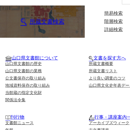
簡易検索
所蔵文書検索
階層検索
詳細検索
山口県文書館について
文書を探す方へ
山口県文書館の歴史
所蔵文書概要
山口県文書館の業務
所蔵文書リスト
公文書保存の取り組み
より良い調査のコツ
地域資料保存の取り組み
山口県文化史年表デー
当館蔵の指定文化財
関係法令集
刊行物
行事・講座案内
文書館ニュース
アーカイブズウィーク