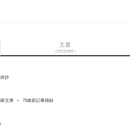
文書
（283318件）
記抜抄
家文庫 ＞ 75維新記事雑録
6