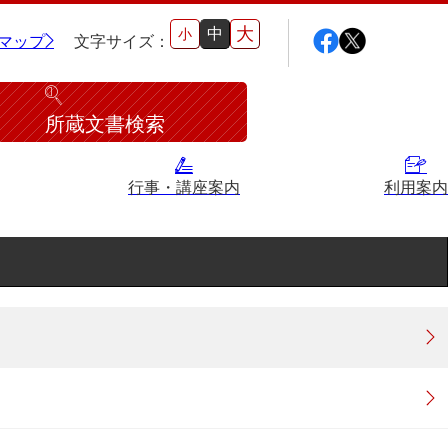
大
中
小
マップ
文字サイズ：
所蔵文書検索
行事・講座案内
利用案内