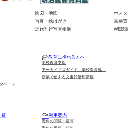
絵図・地図
ポスタ
写真・絵はがき
高画質
近代刊行写真帳類
WEB
教育に携わる方へ
学校教育支援
アーカイブズガイド－学校教育編－
授業で使える文書館活用講座
タベース
一覧
利用案内
資料の閲覧・複写