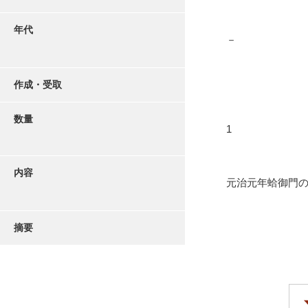
年代
－
作成・受取
数量
1
内容
元治元年蛤御門
摘要