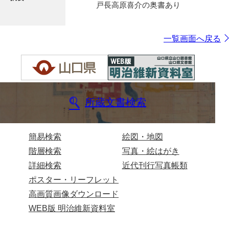
戸長高原喜介の奥書あり
一覧画面へ戻る
所蔵文書検索
簡易検索
絵図・地図
階層検索
写真・絵はがき
詳細検索
近代刊行写真帳類
ポスター・リーフレット
高画質画像ダウンロード
WEB版 明治維新資料室