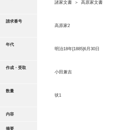
写真・絵はがき
諸家文書 ＞ 高原家文書
近代刊行写真帳類
請求番号
高原家2
ポスター・リーフレット
年代
明治18年[1885]6月30日
高画質画像ダウンロード
作成・受取
小田兼吉
数量
状1
内容
摘要