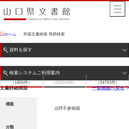
所蔵文書検索 簡易検索
ホーム
資料を探す
簡易検索
検索システムご利用案内
文書群
文書
件名
階層検索
（1855件）
（283318件）
（24763件）
検索システムの利用について
文書詳細画面
一覧画面へ戻る
詳細検索
更新履歴
標題
点呼不参御届
絵図・地図
分類