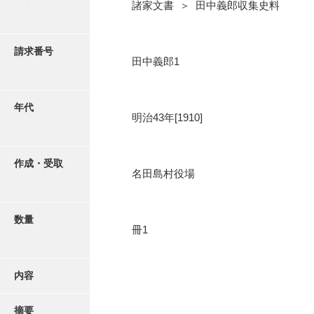
写真・絵はがき
諸家文書 ＞ 田中義郎収集史料
近代刊行写真帳類
請求番号
田中義郎1
ポスター・リーフレット
年代
明治43年[1910]
高画質画像ダウンロード
作成・受取
名田島村役場
数量
冊1
内容
摘要