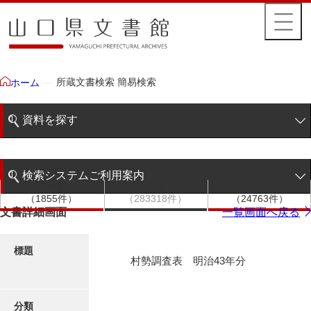
所蔵文書検索 簡易検索
ホーム
資料を探す
簡易検索
検索システムご利用案内
文書群
文書
件名
階層検索
（1855件）
（283318件）
（24763件）
検索システムの利用について
文書詳細画面
一覧画面へ戻る
詳細検索
更新履歴
標題
村勢調査表 明治43年分
絵図・地図
分類