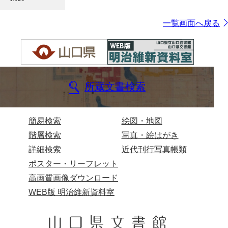
一覧画面へ戻る
所蔵文書検索
簡易検索
絵図・地図
階層検索
写真・絵はがき
詳細検索
近代刊行写真帳類
ポスター・リーフレット
高画質画像ダウンロード
WEB版 明治維新資料室