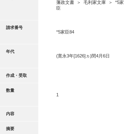
写真・絵はがき
藩政文書 ＞ 毛利家文庫 ＞ *5家
臣
近代刊行写真帳類
請求番号
*5家臣84
ポスター・リーフレット
年代
(寛永3年[1626]ヵ)閏4月6日
高画質画像ダウンロード
作成・受取
数量
1
内容
摘要