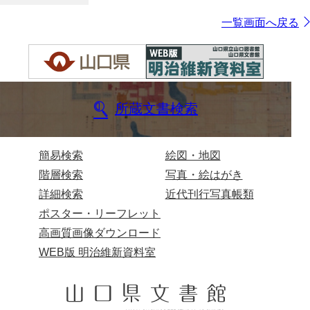
一覧画面へ戻る
所蔵文書検索
簡易検索
絵図・地図
階層検索
写真・絵はがき
詳細検索
近代刊行写真帳類
ポスター・リーフレット
高画質画像ダウンロード
WEB版 明治維新資料室