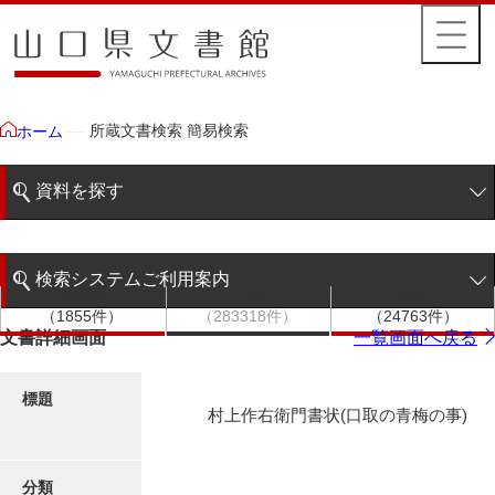
所蔵文書検索 簡易検索
ホーム
資料を探す
簡易検索
検索システムご利用案内
文書群
文書
件名
階層検索
（1855件）
（283318件）
（24763件）
検索システムの利用について
文書詳細画面
一覧画面へ戻る
詳細検索
更新履歴
標題
村上作右衛門書状(口取の青梅の事)
絵図・地図
分類