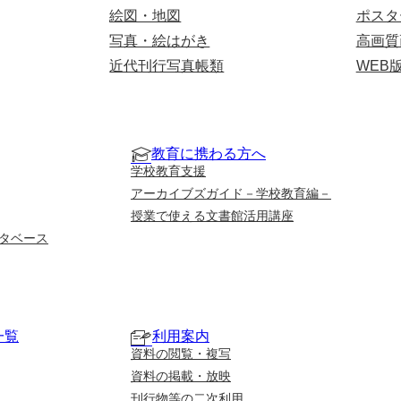
絵図・地図
ポスタ
写真・絵はがき
高画質
近代刊行写真帳類
WEB
教育に携わる方へ
学校教育支援
アーカイブズガイド－学校教育編－
授業で使える文書館活用講座
タベース
一覧
利用案内
資料の閲覧・複写
資料の掲載・放映
刊行物等の二次利用