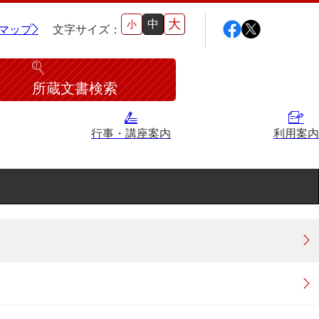
大
中
小
マップ
文字サイズ：
所蔵文書検索
行事・講座案内
利用案内