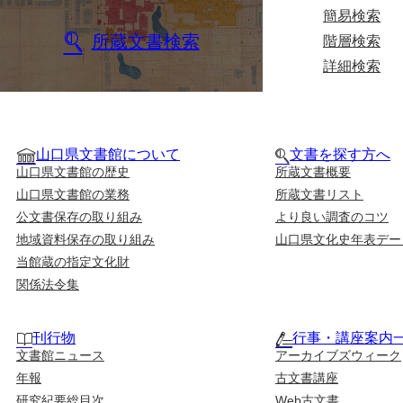
簡易検索
所蔵文書検索
階層検索
詳細検索
山口県文書館について
文書を探す方へ
山口県文書館の歴史
所蔵文書概要
山口県文書館の業務
所蔵文書リスト
公文書保存の取り組み
より良い調査のコツ
地域資料保存の取り組み
山口県文化史年表デー
当館蔵の指定文化財
関係法令集
刊行物
行事・講座案内
文書館ニュース
アーカイブズウィーク
年報
古文書講座
研究紀要総目次
Web古文書