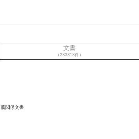
文書
（283318件）
山藩関係文書