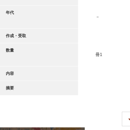
年代
－
作成・受取
数量
冊1
内容
摘要