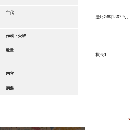
年代
慶応3年[1867]9月
作成・受取
数量
横長1
内容
摘要