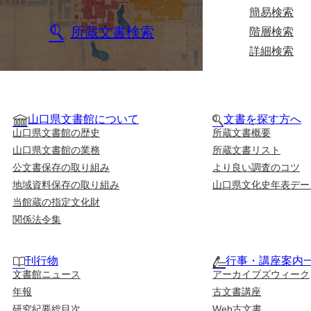
簡易検索
所蔵文書検索
階層検索
詳細検索
山口県文書館について
文書を探す方へ
山口県文書館の歴史
所蔵文書概要
山口県文書館の業務
所蔵文書リスト
公文書保存の取り組み
より良い調査のコツ
地域資料保存の取り組み
山口県文化史年表デー
当館蔵の指定文化財
関係法令集
刊行物
行事・講座案内
文書館ニュース
アーカイブズウィーク
年報
古文書講座
研究紀要総目次
Web古文書