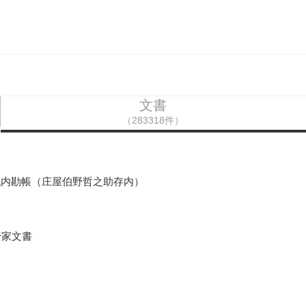
文書
（283318件）
払内勘帳（庄屋伯野哲之助存内）
野家文書