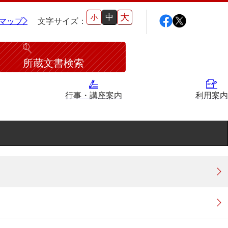
大
中
小
マップ
文字サイズ：
所蔵文書検索
行事・講座案内
利用案内