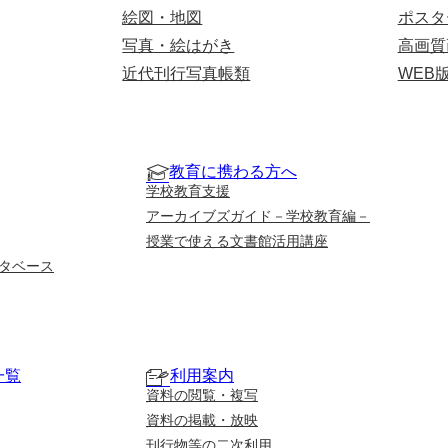
絵図・地図
ポスタ
写真・絵はがき
高画質
近代刊行写真帳類
WEB
教育に携わる方へ
学校教育支援
アーカイブズガイド－学校教育編－
授業で使える文書館活用講座
タベース
一覧
利用案内
資料の閲覧・複写
資料の掲載・放映
刊行物等の二次利用