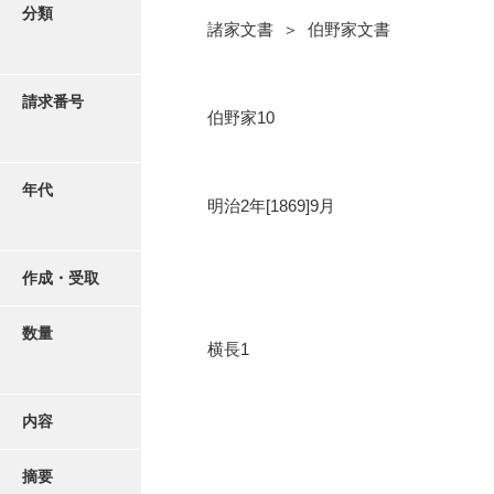
写真・絵はがき
分類
諸家文書 ＞ 伯野家文書
近代刊行写真帳類
請求番号
伯野家10
ポスター・リーフレット
年代
明治2年[1869]9月
高画質画像ダウンロード
作成・受取
数量
横長1
内容
摘要