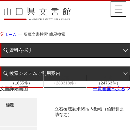
所蔵文書検索 簡易検索
ホーム
資料を探す
簡易検索
検索システムご利用案内
文書群
文書
件名
階層検索
（1855件）
（283318件）
（24763件）
検索システムの利用について
文書詳細画面
一覧画面へ戻る
詳細検索
更新履歴
標題
立石御蔵御米諸払内勘帳（伯野哲之
絵図・地図
助存之）