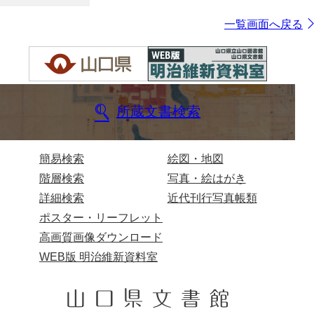
一覧画面へ戻る
所蔵文書検索
簡易検索
絵図・地図
階層検索
写真・絵はがき
詳細検索
近代刊行写真帳類
ポスター・リーフレット
高画質画像ダウンロード
WEB版 明治維新資料室