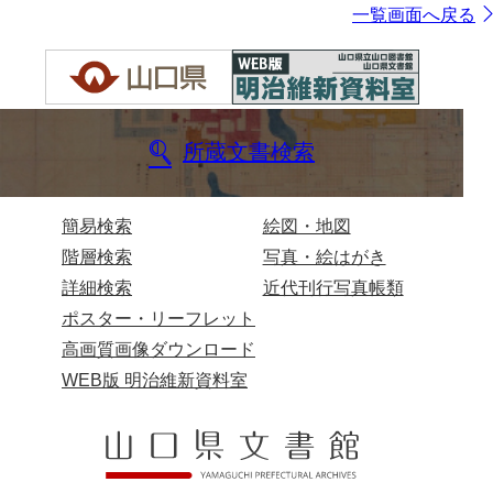
一覧画面へ戻る
所蔵文書検索
簡易検索
絵図・地図
階層検索
写真・絵はがき
詳細検索
近代刊行写真帳類
ポスター・リーフレット
高画質画像ダウンロード
WEB版 明治維新資料室