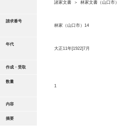
写真・絵はがき
諸家文書 ＞ 林家文書（山口市）
近代刊行写真帳類
請求番号
林家（山口市）14
ポスター・リーフレット
年代
大正11年[1922]7月
高画質画像ダウンロード
作成・受取
数量
1
内容
摘要