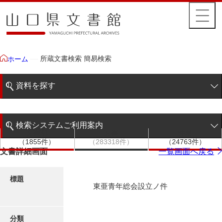
所蔵文書検索 簡易検索
ホーム
資料を探す
簡易検索
検索システムご利用案内
文書群
文書
件名
階層検索
（1855件）
（283318件）
（24763件）
検索システムの利用について
文書詳細画面
一覧画面へ戻る
詳細検索
更新履歴
標題
東亜青年総会設立ノ件
絵図・地図
分類