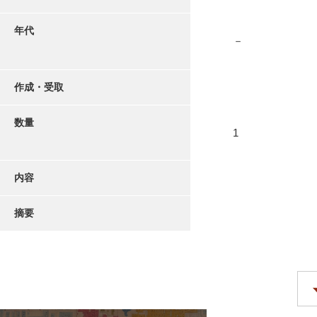
年代
－
作成・受取
数量
1
内容
摘要