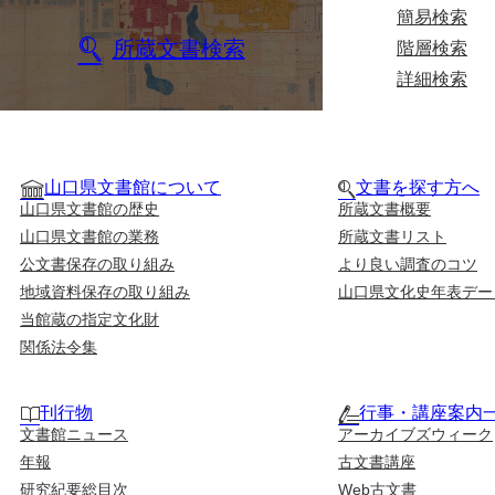
簡易検索
所蔵文書検索
階層検索
詳細検索
山口県文書館について
文書を探す方へ
山口県文書館の歴史
所蔵文書概要
山口県文書館の業務
所蔵文書リスト
公文書保存の取り組み
より良い調査のコツ
地域資料保存の取り組み
山口県文化史年表デー
当館蔵の指定文化財
関係法令集
刊行物
行事・講座案内
文書館ニュース
アーカイブズウィーク
年報
古文書講座
研究紀要総目次
Web古文書