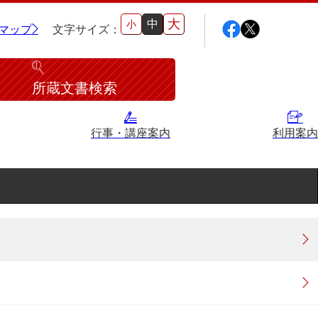
大
中
小
マップ
文字サイズ：
所蔵文書検索
行事・講座案内
利用案内