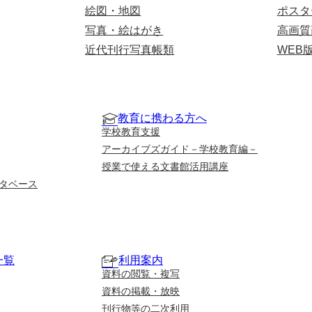
絵図・地図
ポスタ
写真・絵はがき
高画質
近代刊行写真帳類
WEB
教育に携わる方へ
学校教育支援
アーカイブズガイド－学校教育編－
授業で使える文書館活用講座
タベース
一覧
利用案内
資料の閲覧・複写
資料の掲載・放映
刊行物等の二次利用