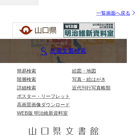
一覧画面へ戻る
所蔵文書検索
簡易検索
絵図・地図
階層検索
写真・絵はがき
詳細検索
近代刊行写真帳類
ポスター・リーフレット
高画質画像ダウンロード
WEB版 明治維新資料室