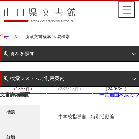
所蔵文書検索 簡易検索
ホーム
資料を探す
簡易検索
検索システムご利用案内
文書群
文書
件名
階層検索
（1855件）
（283318件）
（24763件）
検索システムの利用について
文書詳細画面
一覧画面へ戻る
詳細検索
更新履歴
標題
中学校指導書 特別活動編
絵図・地図
分類