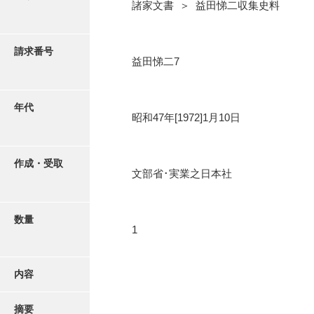
写真・絵はがき
諸家文書 ＞ 益田悌二収集史料
近代刊行写真帳類
請求番号
益田悌二7
ポスター・リーフレット
年代
昭和47年[1972]1月10日
高画質画像ダウンロード
作成・受取
文部省･実業之日本社
数量
1
内容
摘要