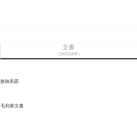
文書
（283318件）
支族御系図
田毛利家文書