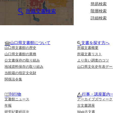
簡易検索
所蔵文書検索
階層検索
詳細検索
山口県文書館について
文書を探す方へ
山口県文書館の歴史
所蔵文書概要
山口県文書館の業務
所蔵文書リスト
公文書保存の取り組み
より良い調査のコツ
地域資料保存の取り組み
山口県文化史年表デー
当館蔵の指定文化財
関係法令集
刊行物
行事・講座案内
文書館ニュース
アーカイブズウィーク
年報
古文書講座
研究紀要総目次
Web古文書