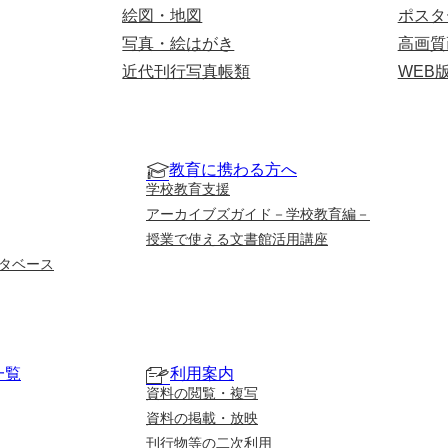
絵図・地図
ポスタ
写真・絵はがき
高画質
近代刊行写真帳類
WEB
教育に携わる方へ
学校教育支援
アーカイブズガイド－学校教育編－
授業で使える文書館活用講座
タベース
一覧
利用案内
資料の閲覧・複写
資料の掲載・放映
刊行物等の二次利用