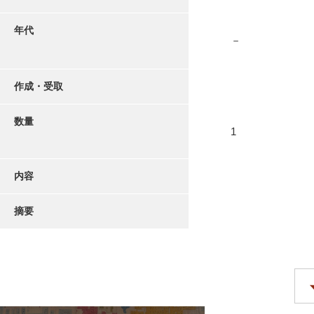
年代
－
作成・受取
数量
1
内容
摘要