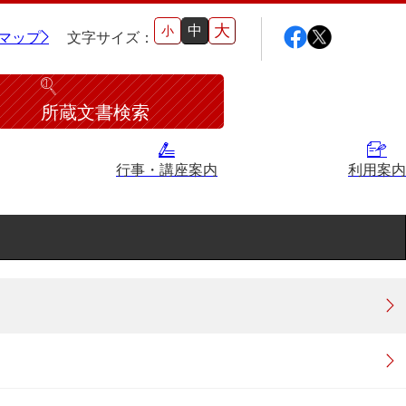
大
中
小
マップ
文字サイズ：
所蔵文書検索
行事・講座案内
利用案内