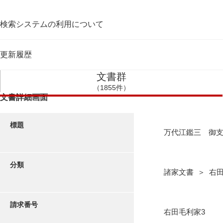
検索システムの利用について
更新履歴
文書群
（1855件）
文書詳細画面
標題
万代江鑑三 御
分類
諸家文書 ＞ 右
請求番号
右田毛利家3