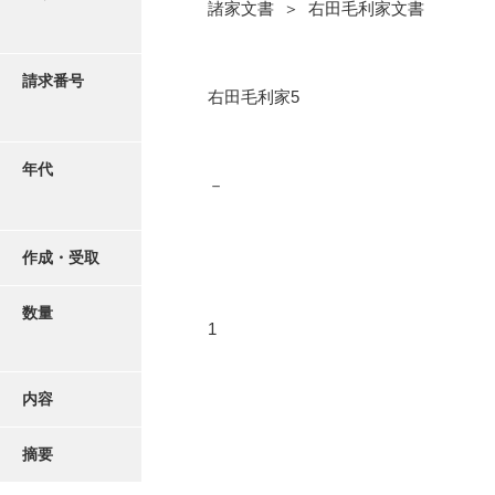
写真・絵はがき
諸家文書 ＞ 右田毛利家文書
近代刊行写真帳類
請求番号
右田毛利家5
ポスター・リーフレット
年代
－
高画質画像ダウンロード
作成・受取
数量
1
内容
摘要