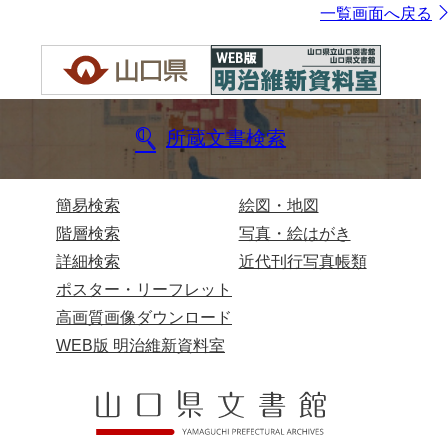
一覧画面へ戻る
所蔵文書検索
簡易検索
絵図・地図
階層検索
写真・絵はがき
詳細検索
近代刊行写真帳類
ポスター・リーフレット
高画質画像ダウンロード
WEB版 明治維新資料室