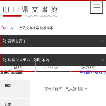
所蔵文書検索 簡易検索
ホーム
資料を探す
簡易検索
検索システムご利用案内
文書群
文書
件名
階層検索
（1855件）
（283318件）
（24763件）
検索システムの利用について
文書詳細画面
一覧画面へ戻る
詳細検索
更新履歴
標題
万代江鑑五 列人祖遺跡上
絵図・地図
分類