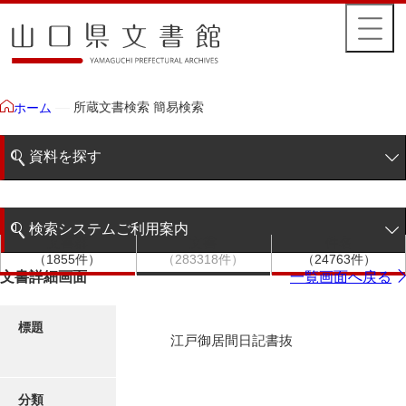
所蔵文書検索 簡易検索
ホーム
資料を探す
簡易検索
検索システムご利用案内
文書群
文書
件名
階層検索
（1855件）
（283318件）
（24763件）
検索システムの利用について
文書詳細画面
一覧画面へ戻る
詳細検索
更新履歴
標題
江戸御居間日記書抜
絵図・地図
分類