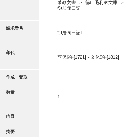
写真・絵はがき
藩政文書 ＞ 徳山毛利家文庫 ＞
御居間日記
近代刊行写真帳類
請求番号
御居間日記1
ポスター・リーフレット
年代
享保6年[1721]～文化9年[1812]
高画質画像ダウンロード
作成・受取
数量
1
内容
摘要