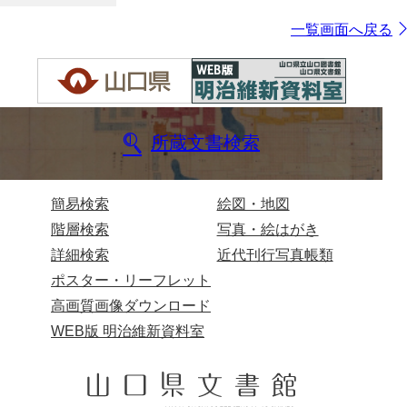
一覧画面へ戻る
所蔵文書検索
簡易検索
絵図・地図
階層検索
写真・絵はがき
詳細検索
近代刊行写真帳類
ポスター・リーフレット
高画質画像ダウンロード
WEB版 明治維新資料室