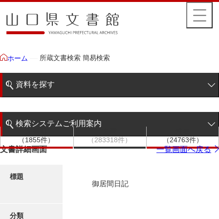
所蔵文書検索 簡易検索
ホーム
資料を探す
簡易検索
検索システムご利用案内
文書群
文書
件名
階層検索
（1855件）
（283318件）
（24763件）
検索システムの利用について
文書詳細画面
一覧画面へ戻る
詳細検索
更新履歴
標題
御居間日記
絵図・地図
分類