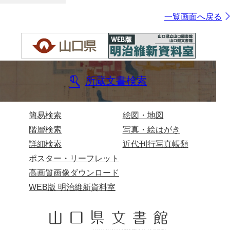
一覧画面へ戻る
所蔵文書検索
簡易検索
絵図・地図
階層検索
写真・絵はがき
詳細検索
近代刊行写真帳類
ポスター・リーフレット
高画質画像ダウンロード
WEB版 明治維新資料室