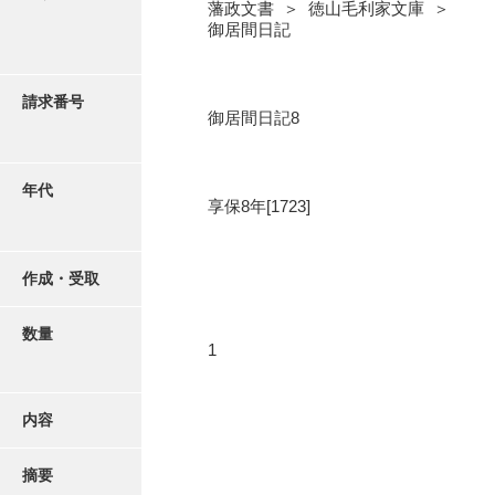
写真・絵はがき
藩政文書 ＞ 徳山毛利家文庫 ＞
御居間日記
近代刊行写真帳類
請求番号
御居間日記8
ポスター・リーフレット
年代
享保8年[1723]
高画質画像ダウンロード
作成・受取
数量
1
内容
摘要