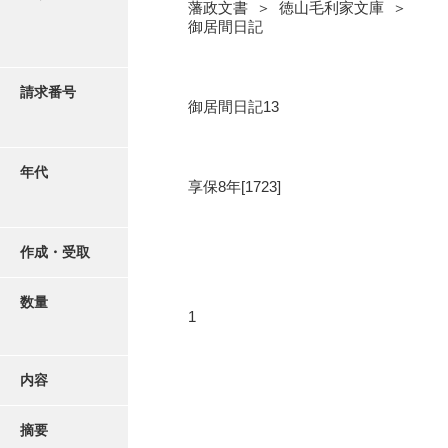
写真・絵はがき
藩政文書 ＞ 徳山毛利家文庫 ＞
御居間日記
近代刊行写真帳類
請求番号
御居間日記13
ポスター・リーフレット
年代
享保8年[1723]
高画質画像ダウンロード
作成・受取
数量
1
内容
摘要