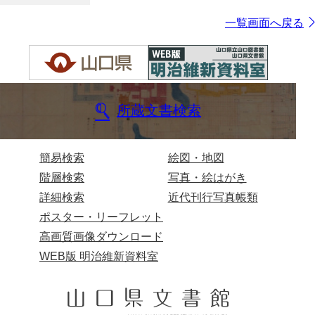
一覧画面へ戻る
所蔵文書検索
簡易検索
絵図・地図
階層検索
写真・絵はがき
詳細検索
近代刊行写真帳類
ポスター・リーフレット
高画質画像ダウンロード
WEB版 明治維新資料室