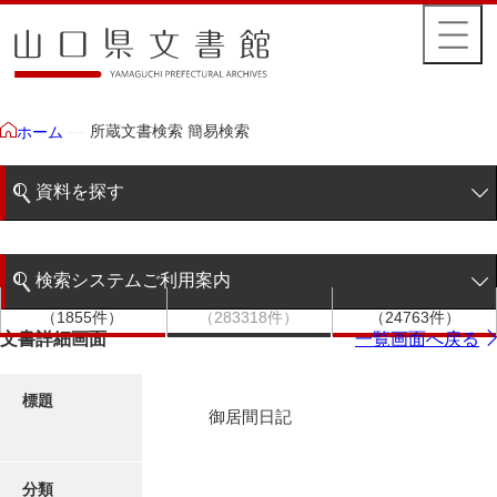
所蔵文書検索 簡易検索
ホーム
資料を探す
簡易検索
検索システムご利用案内
文書群
文書
件名
階層検索
（1855件）
（283318件）
（24763件）
検索システムの利用について
文書詳細画面
一覧画面へ戻る
詳細検索
更新履歴
標題
御居間日記
絵図・地図
分類