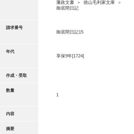
写真・絵はがき
藩政文書 ＞ 徳山毛利家文庫 ＞
御居間日記
近代刊行写真帳類
請求番号
御居間日記15
ポスター・リーフレット
年代
享保9年[1724]
高画質画像ダウンロード
作成・受取
数量
1
内容
摘要