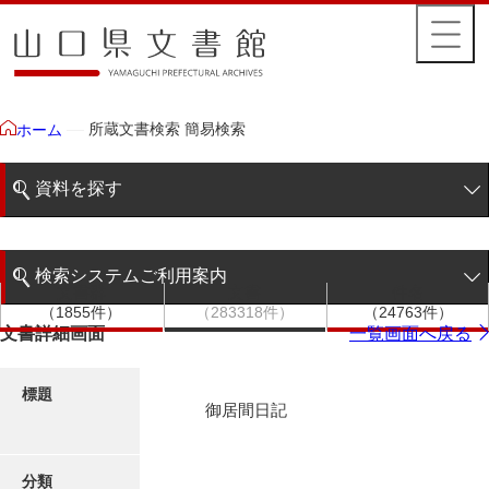
所蔵文書検索 簡易検索
ホーム
資料を探す
簡易検索
検索システムご利用案内
文書群
文書
件名
階層検索
（1855件）
（283318件）
（24763件）
検索システムの利用について
文書詳細画面
一覧画面へ戻る
詳細検索
更新履歴
標題
御居間日記
絵図・地図
分類