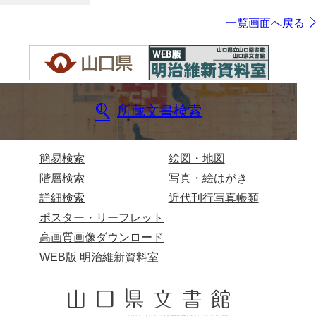
一覧画面へ戻る
所蔵文書検索
簡易検索
絵図・地図
階層検索
写真・絵はがき
詳細検索
近代刊行写真帳類
ポスター・リーフレット
高画質画像ダウンロード
WEB版 明治維新資料室