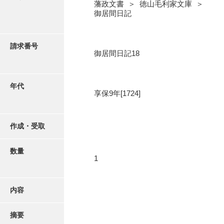
写真・絵はがき
藩政文書 ＞ 徳山毛利家文庫 ＞
御居間日記
近代刊行写真帳類
請求番号
御居間日記18
ポスター・リーフレット
年代
享保9年[1724]
高画質画像ダウンロード
作成・受取
数量
1
内容
摘要