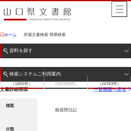
所蔵文書検索 簡易検索
ホーム
資料を探す
簡易検索
検索システムご利用案内
文書群
文書
件名
階層検索
（1855件）
（283318件）
（24763件）
検索システムの利用について
文書詳細画面
一覧画面へ戻る
詳細検索
更新履歴
標題
御居間日記
絵図・地図
分類