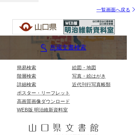
一覧画面へ戻る
所蔵文書検索
簡易検索
絵図・地図
階層検索
写真・絵はがき
詳細検索
近代刊行写真帳類
ポスター・リーフレット
高画質画像ダウンロード
WEB版 明治維新資料室