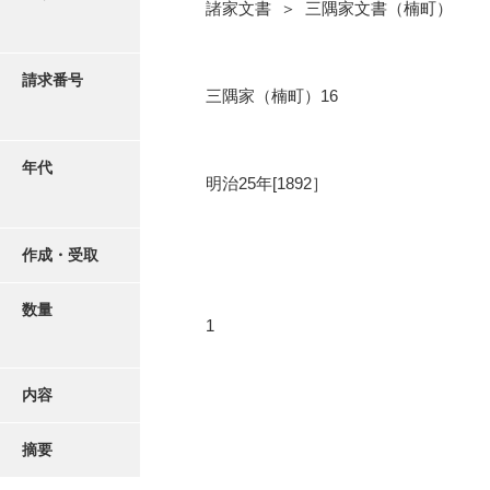
写真・絵はがき
諸家文書 ＞ 三隅家文書（楠町）
近代刊行写真帳類
請求番号
三隅家（楠町）16
ポスター・リーフレット
年代
明治25年[1892］
高画質画像ダウンロード
作成・受取
数量
1
内容
摘要