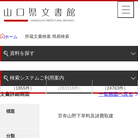
所蔵文書検索 簡易検索
ホーム
資料を探す
簡易検索
検索システムご利用案内
文書群
文書
件名
階層検索
（1855件）
（283318件）
（24763件）
検索システムの利用について
文書詳細画面
一覧画面へ戻る
詳細検索
更新履歴
標題
官有山野下草料及諸費取建
絵図・地図
分類