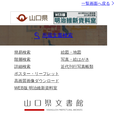
一覧画面へ戻る
所蔵文書検索
簡易検索
絵図・地図
階層検索
写真・絵はがき
詳細検索
近代刊行写真帳類
ポスター・リーフレット
高画質画像ダウンロード
WEB版 明治維新資料室