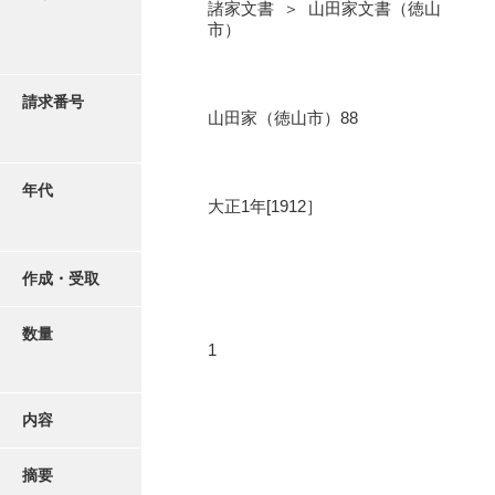
写真・絵はがき
諸家文書 ＞ 山田家文書（徳山
市）
近代刊行写真帳類
請求番号
山田家（徳山市）88
ポスター・リーフレット
年代
大正1年[1912］
高画質画像ダウンロード
作成・受取
数量
1
内容
摘要