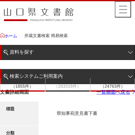
所蔵文書検索 簡易検索
ホーム
資料を探す
簡易検索
検索システムご利用案内
文書群
文書
件名
階層検索
（1855件）
（283318件）
（24763件）
検索システムの利用について
文書詳細画面
一覧画面へ戻る
詳細検索
更新履歴
標題
県知事宛意見書下書
絵図・地図
分類