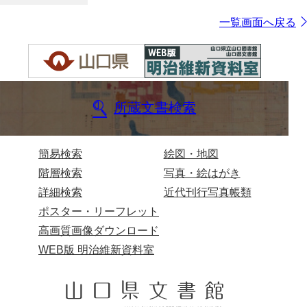
一覧画面へ戻る
所蔵文書検索
簡易検索
絵図・地図
階層検索
写真・絵はがき
詳細検索
近代刊行写真帳類
ポスター・リーフレット
高画質画像ダウンロード
WEB版 明治維新資料室