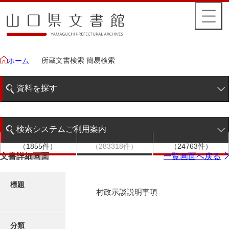
所蔵文書検索 簡易検索
ホーム
資料を探す
簡易検索
検索システムご利用案内
文書群
文書
件名
階層検索
（1855件）
（283318件）
（24763件）
検索システムの利用について
文書詳細画面
一覧画面へ戻る
詳細検索
更新履歴
標題
村政示談説明事項
絵図・地図
分類