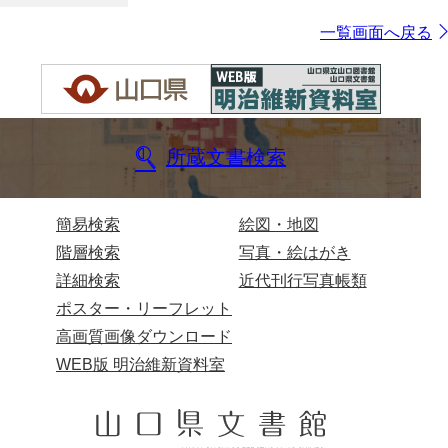
一覧画面へ戻る
所蔵文書検索
簡易検索
絵図・地図
階層検索
写真・絵はがき
詳細検索
近代刊行写真帳類
ポスター・リーフレット
高画質画像ダウンロード
WEB版 明治維新資料室