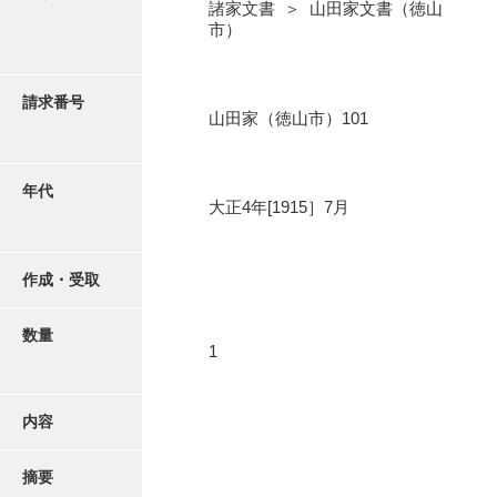
写真・絵はがき
諸家文書 ＞ 山田家文書（徳山
市）
近代刊行写真帳類
請求番号
山田家（徳山市）101
ポスター・リーフレット
年代
大正4年[1915］7月
高画質画像ダウンロード
作成・受取
数量
1
内容
摘要