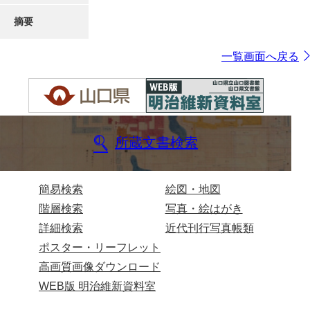
摘要
一覧画面へ戻る
所蔵文書検索
簡易検索
絵図・地図
階層検索
写真・絵はがき
詳細検索
近代刊行写真帳類
ポスター・リーフレット
高画質画像ダウンロード
WEB版 明治維新資料室