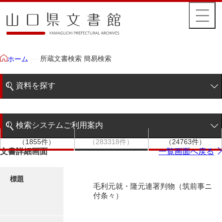
所蔵文書検索 簡易検索
ホーム
資料を探す
簡易検索
検索システムご利用案内
文書群
文書
件名
階層検索
（1855件）
（283318件）
（24763件）
検索システムの利用について
文書詳細画面
一覧画面へ戻る
詳細検索
更新履歴
標題
毛利元就・隆元連署判物（筑前事ニ
絵図・地図
付条々）