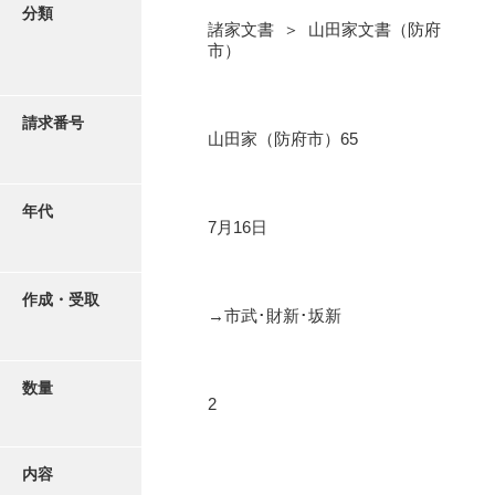
写真・絵はがき
分類
諸家文書 ＞ 山田家文書（防府
市）
近代刊行写真帳類
請求番号
山田家（防府市）65
ポスター・リーフレット
高画質画像ダウンロード
年代
7月16日
作成・受取
→市武･財新･坂新
数量
2
内容