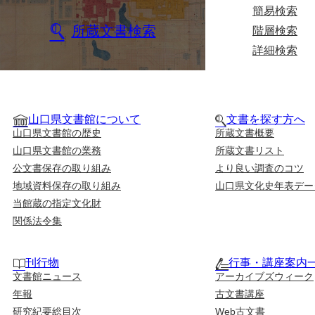
簡易検索
所蔵文書検索
階層検索
詳細検索
山口県文書館について
文書を探す方へ
山口県文書館の歴史
所蔵文書概要
山口県文書館の業務
所蔵文書リスト
公文書保存の取り組み
より良い調査のコツ
地域資料保存の取り組み
山口県文化史年表デー
当館蔵の指定文化財
関係法令集
刊行物
行事・講座案内
文書館ニュース
アーカイブズウィーク
年報
古文書講座
研究紀要総目次
Web古文書