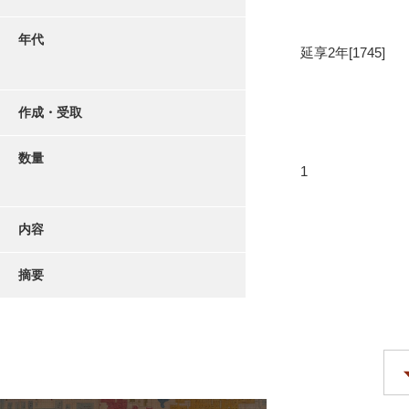
年代
延享2年[1745]
作成・受取
数量
1
内容
摘要