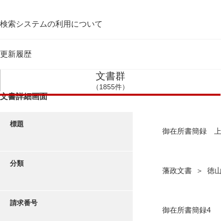
検索システムの利用について
更新履歴
文書群
（1855件）
文書詳細画面
標題
御在所書簡録 
分類
藩政文書 ＞ 徳
請求番号
御在所書簡録4