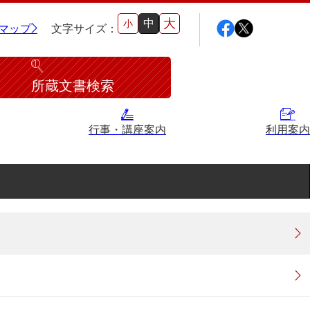
大
中
小
マップ
文字サイズ：
所蔵文書検索
行事・講座案内
利用案内