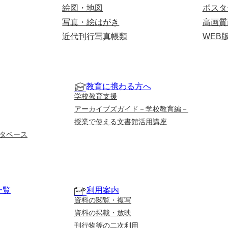
絵図・地図
ポスタ
写真・絵はがき
高画質
近代刊行写真帳類
WEB
教育に携わる方へ
学校教育支援
アーカイブズガイド－学校教育編－
授業で使える文書館活用講座
タベース
一覧
利用案内
資料の閲覧・複写
資料の掲載・放映
刊行物等の二次利用