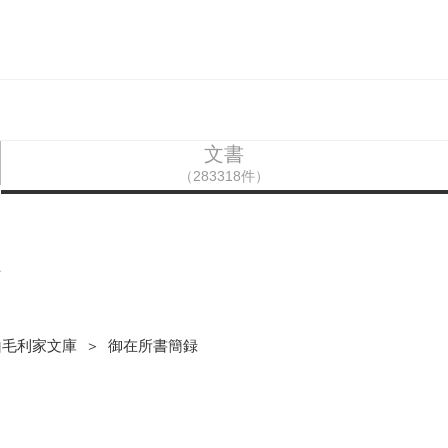
文書
（283318件）
上
山毛利家文庫 ＞ 御在所書簡録