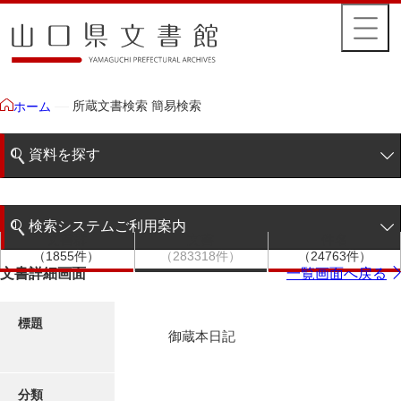
所蔵文書検索 簡易検索
ホーム
資料を探す
簡易検索
検索システムご利用案内
文書群
文書
件名
階層検索
（1855件）
（283318件）
（24763件）
検索システムの利用について
文書詳細画面
一覧画面へ戻る
詳細検索
更新履歴
標題
御蔵本日記
絵図・地図
分類