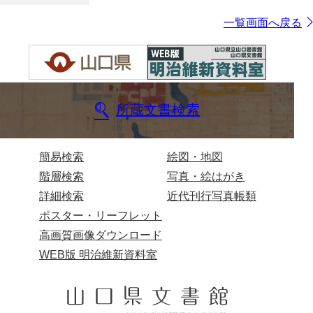
一覧画面へ戻る
所蔵文書検索
簡易検索
絵図・地図
階層検索
写真・絵はがき
詳細検索
近代刊行写真帳類
ポスター・リーフレット
高画質画像ダウンロード
WEB版 明治維新資料室