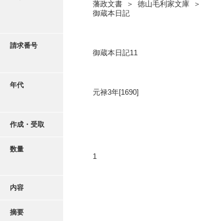
写真・絵はがき
藩政文書 ＞ 徳山毛利家文庫 ＞
御蔵本日記
近代刊行写真帳類
請求番号
御蔵本日記11
ポスター・リーフレット
年代
元禄3年[1690]
高画質画像ダウンロード
作成・受取
数量
1
内容
摘要