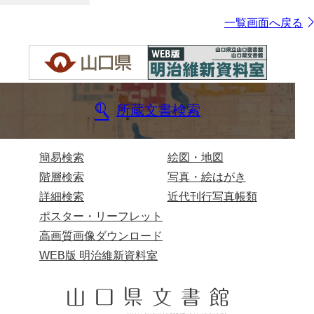
一覧画面へ戻る
所蔵文書検索
簡易検索
絵図・地図
階層検索
写真・絵はがき
詳細検索
近代刊行写真帳類
ポスター・リーフレット
高画質画像ダウンロード
WEB版 明治維新資料室