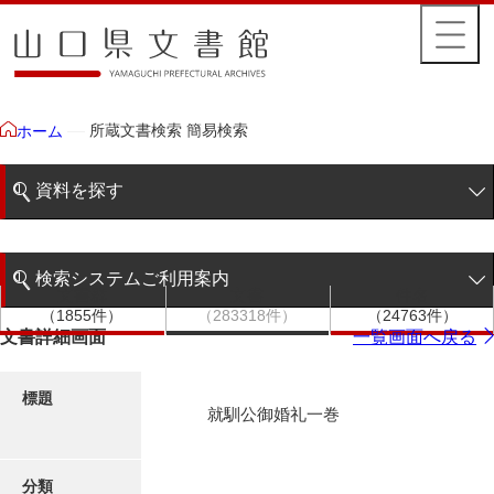
所蔵文書検索 簡易検索
ホーム
資料を探す
簡易検索
検索システムご利用案内
文書群
文書
件名
階層検索
（1855件）
（283318件）
（24763件）
検索システムの利用について
文書詳細画面
一覧画面へ戻る
詳細検索
更新履歴
標題
就馴公御婚礼一巻
絵図・地図
分類