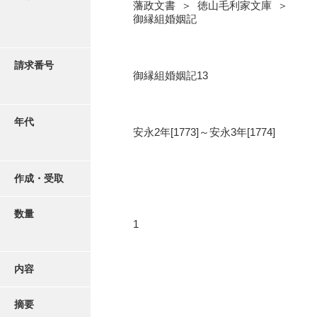
写真・絵はがき
藩政文書 ＞ 徳山毛利家文庫 ＞
御縁組婚姻記
近代刊行写真帳類
請求番号
御縁組婚姻記13
ポスター・リーフレット
年代
安永2年[1773]～安永3年[1774]
高画質画像ダウンロード
作成・受取
数量
1
内容
摘要