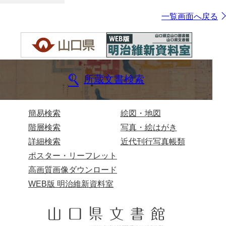
一覧画面へ戻る
所蔵文書検索
簡易検索
絵図・地図
階層検索
写真・絵はがき
詳細検索
近代刊行写真帳類
ポスター・リーフレット
高画質画像ダウンロード
WEB版 明治維新資料室