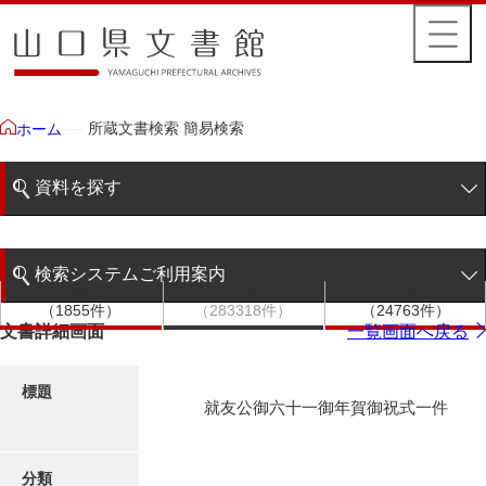
所蔵文書検索 簡易検索
ホーム
資料を探す
簡易検索
検索システムご利用案内
文書群
文書
件名
階層検索
（1855件）
（283318件）
（24763件）
検索システムの利用について
文書詳細画面
一覧画面へ戻る
詳細検索
更新履歴
標題
就友公御六十一御年賀御祝式一件
絵図・地図
分類