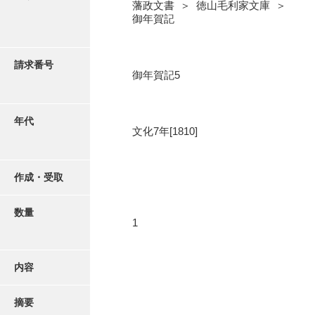
写真・絵はがき
藩政文書 ＞ 徳山毛利家文庫 ＞
御年賀記
近代刊行写真帳類
請求番号
御年賀記5
ポスター・リーフレット
年代
文化7年[1810]
高画質画像ダウンロード
作成・受取
数量
1
内容
摘要