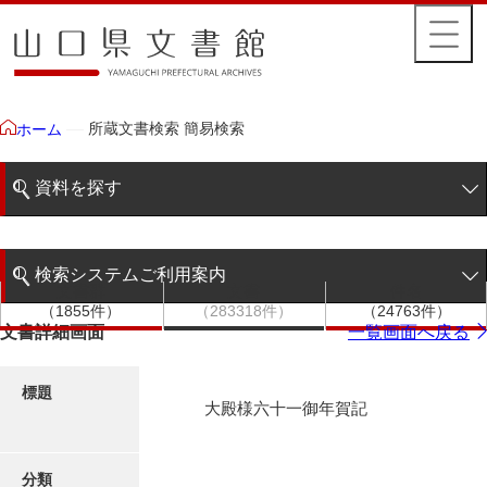
所蔵文書検索 簡易検索
ホーム
資料を探す
簡易検索
検索システムご利用案内
文書群
文書
件名
階層検索
（1855件）
（283318件）
（24763件）
検索システムの利用について
文書詳細画面
一覧画面へ戻る
詳細検索
更新履歴
標題
大殿様六十一御年賀記
絵図・地図
分類