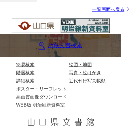
一覧画面へ戻る
所蔵文書検索
簡易検索
絵図・地図
階層検索
写真・絵はがき
詳細検索
近代刊行写真帳類
ポスター・リーフレット
高画質画像ダウンロード
WEB版 明治維新資料室