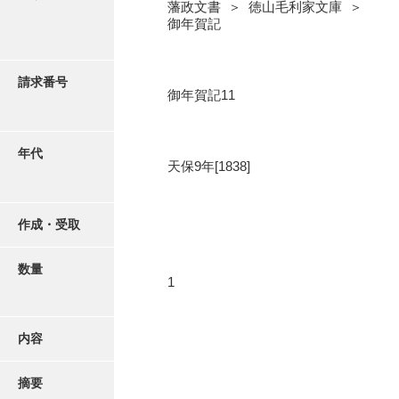
写真・絵はがき
藩政文書 ＞ 徳山毛利家文庫 ＞
御年賀記
近代刊行写真帳類
請求番号
御年賀記11
ポスター・リーフレット
年代
天保9年[1838]
高画質画像ダウンロード
作成・受取
数量
1
内容
摘要