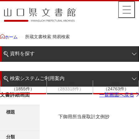
所蔵文書検索 簡易検索
ホーム
資料を探す
簡易検索
検索システムご利用案内
文書群
文書
件名
階層検索
（1855件）
（283318件）
（24763件）
検索システムの利用について
文書詳細画面
一覧画面へ戻る
詳細検索
更新履歴
標題
下御用所当座取計文例抄
絵図・地図
分類