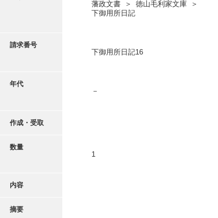
写真・絵はがき
藩政文書 ＞ 徳山毛利家文庫 ＞
下御用所日記
近代刊行写真帳類
請求番号
下御用所日記16
ポスター・リーフレット
年代
－
高画質画像ダウンロード
作成・受取
数量
1
内容
摘要