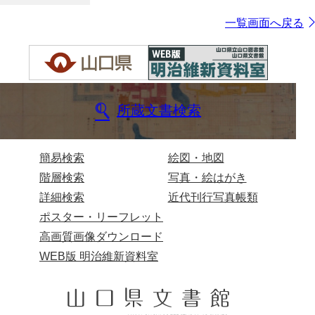
一覧画面へ戻る
所蔵文書検索
簡易検索
絵図・地図
階層検索
写真・絵はがき
詳細検索
近代刊行写真帳類
ポスター・リーフレット
高画質画像ダウンロード
WEB版 明治維新資料室