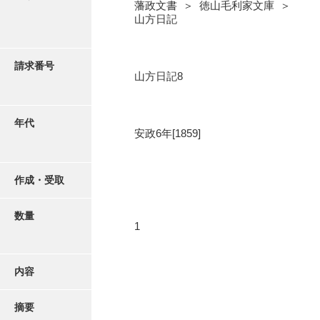
写真・絵はがき
藩政文書 ＞ 徳山毛利家文庫 ＞
山方日記
近代刊行写真帳類
請求番号
山方日記8
ポスター・リーフレット
年代
安政6年[1859]
高画質画像ダウンロード
作成・受取
数量
1
内容
摘要