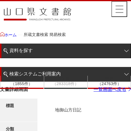
所蔵文書検索 簡易検索
ホーム
資料を探す
簡易検索
検索システムご利用案内
文書群
文書
件名
階層検索
（1855件）
（283318件）
（24763件）
検索システムの利用について
文書詳細画面
一覧画面へ戻る
詳細検索
更新履歴
標題
地御山方日記
絵図・地図
分類