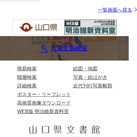
一覧画面へ戻る
所蔵文書検索
簡易検索
絵図・地図
階層検索
写真・絵はがき
詳細検索
近代刊行写真帳類
ポスター・リーフレット
高画質画像ダウンロード
WEB版 明治維新資料室