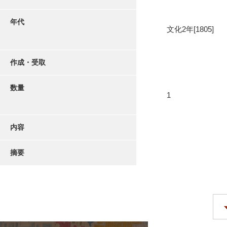
年代
文化2年[1805]
作成・受取
数量
1
内容
摘要