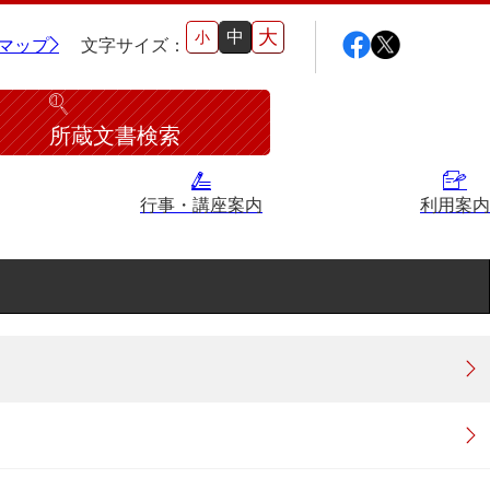
大
中
小
マップ
文字サイズ：
所蔵文書検索
行事・講座案内
利用案内