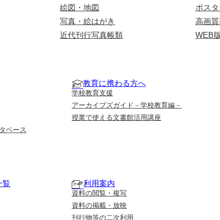
絵図・地図
ポスタ
写真・絵はがき
高画質
近代刊行写真帳類
WEB
教育に携わる方へ
学校教育支援
アーカイブズガイド－学校教育編－
授業で使える文書館活用講座
タベース
一覧
利用案内
資料の閲覧・複写
資料の掲載・放映
刊行物等の二次利用