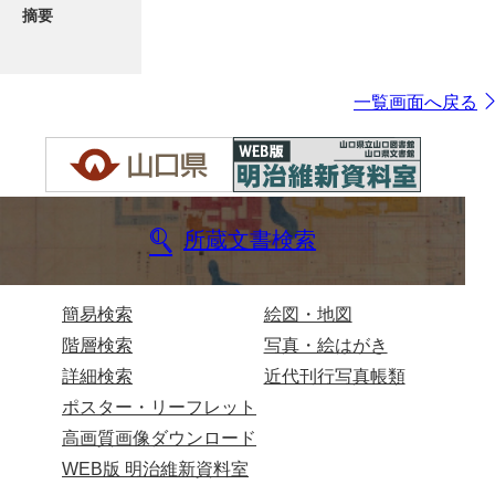
摘要
一覧画面へ戻る
所蔵文書検索
簡易検索
絵図・地図
階層検索
写真・絵はがき
詳細検索
近代刊行写真帳類
ポスター・リーフレット
高画質画像ダウンロード
WEB版 明治維新資料室