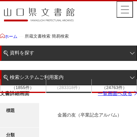
所蔵文書検索 簡易検索
ホーム
資料を探す
簡易検索
検索システムご利用案内
文書群
文書
件名
階層検索
（1855件）
（283318件）
（24763件）
検索システムの利用について
文書詳細画面
一覧画面へ戻る
詳細検索
更新履歴
標題
金麗の友（卒業記念アルバム）
絵図・地図
分類