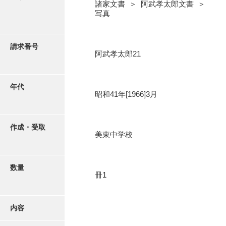
写真・絵はがき
諸家文書 ＞ 阿武孝太郎文書 ＞
写真
近代刊行写真帳類
請求番号
阿武孝太郎21
ポスター・リーフレット
年代
昭和41年[1966]3月
高画質画像ダウンロード
作成・受取
美東中学校
数量
冊1
内容