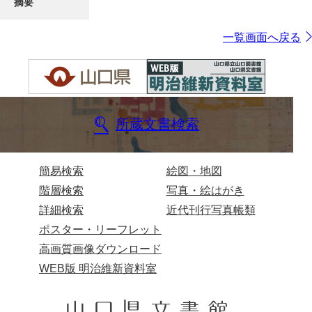
摘要
一覧画面へ戻る
所蔵文書検索
簡易検索
絵図・地図
階層検索
写真・絵はがき
詳細検索
近代刊行写真帳類
ポスター・リーフレット
高画質画像ダウンロード
WEB版 明治維新資料室