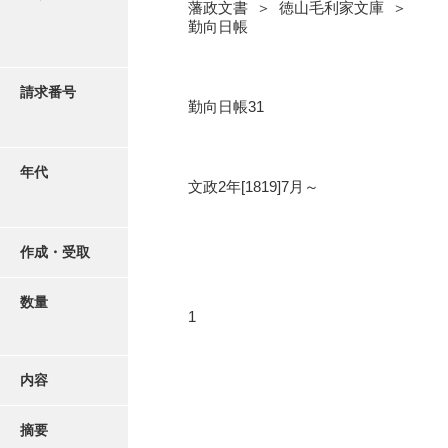
写真・絵はがき
藩政文書 ＞ 徳山毛利家文庫 ＞
勤向日帳
近代刊行写真帳類
請求番号
勤向日帳31
ポスター・リーフレット
年代
文政2年[1819]7月～
高画質画像ダウンロード
作成・受取
数量
1
内容
摘要