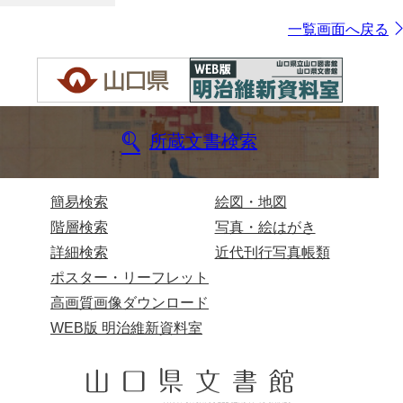
一覧画面へ戻る
所蔵文書検索
簡易検索
絵図・地図
階層検索
写真・絵はがき
詳細検索
近代刊行写真帳類
ポスター・リーフレット
高画質画像ダウンロード
WEB版 明治維新資料室