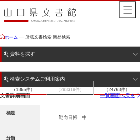
所蔵文書検索 簡易検索
ホーム
資料を探す
簡易検索
検索システムご利用案内
文書群
文書
件名
階層検索
（1855件）
（283318件）
（24763件）
検索システムの利用について
文書詳細画面
一覧画面へ戻る
詳細検索
更新履歴
標題
勤向日帳 中
絵図・地図
分類