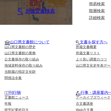
簡易検索
所蔵文書検索
階層検索
詳細検索
山口県文書館について
文書を探す方へ
山口県文書館の歴史
所蔵文書概要
山口県文書館の業務
所蔵文書リスト
公文書保存の取り組み
より良い調査のコツ
地域資料保存の取り組み
山口県文化史年表デー
当館蔵の指定文化財
関係法令集
刊行物
行事・講座案内
文書館ニュース
アーカイブズウィーク
年報
古文書講座
研究紀要総目次
Web古文書