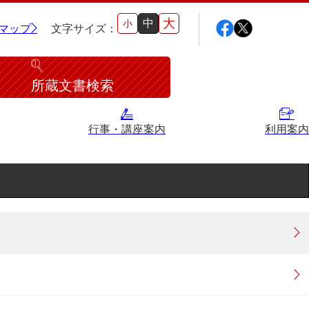
大
中
小
マップ
文字サイズ：
所蔵文書検索
行事・講座案内
利用案内