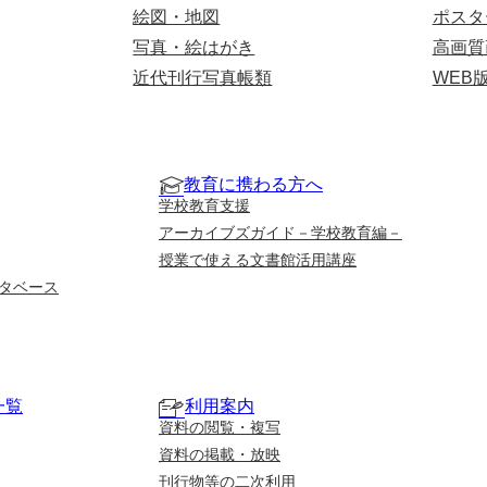
絵図・地図
ポスタ
写真・絵はがき
高画質
近代刊行写真帳類
WEB
教育に携わる方へ
学校教育支援
アーカイブズガイド－学校教育編－
授業で使える文書館活用講座
タベース
一覧
利用案内
資料の閲覧・複写
資料の掲載・放映
刊行物等の二次利用