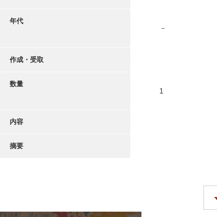
年代
－
作成・受取
数量
1
内容
摘要