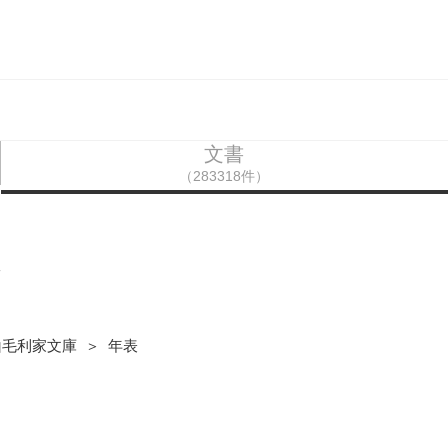
文書
（283318件）
二
山毛利家文庫 ＞ 年表