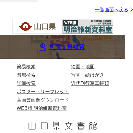
一覧画面へ戻る
所蔵文書検索
簡易検索
絵図・地図
階層検索
写真・絵はがき
詳細検索
近代刊行写真帳類
ポスター・リーフレット
高画質画像ダウンロード
WEB版 明治維新資料室