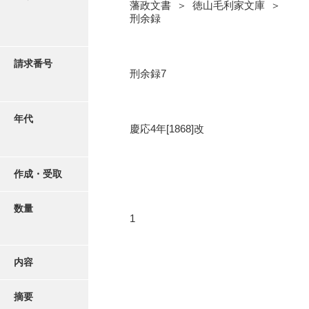
写真・絵はがき
藩政文書 ＞ 徳山毛利家文庫 ＞
刑余録
近代刊行写真帳類
請求番号
刑余録7
ポスター・リーフレット
年代
慶応4年[1868]改
高画質画像ダウンロード
作成・受取
数量
1
内容
摘要