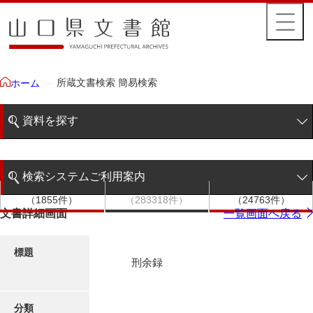
所蔵文書検索 簡易検索
ホーム
資料を探す
簡易検索
検索システムご利用案内
文書群
文書
件名
階層検索
（1855件）
（283318件）
（24763件）
検索システムの利用について
文書詳細画面
一覧画面へ戻る
詳細検索
更新履歴
標題
刑余録
絵図・地図
分類