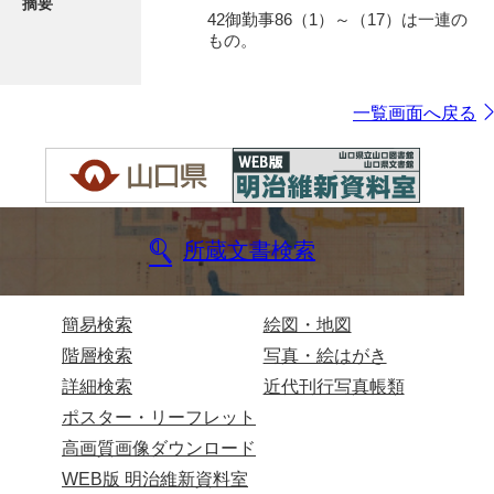
摘要
42御勤事86（1）～（17）は一連の
もの。
一覧画面へ戻る
所蔵文書検索
簡易検索
絵図・地図
階層検索
写真・絵はがき
詳細検索
近代刊行写真帳類
ポスター・リーフレット
高画質画像ダウンロード
WEB版 明治維新資料室