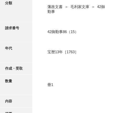
写真・絵はがき
分類
藩政文書 ＞ 毛利家文庫 ＞ 42御
勤事
近代刊行写真帳類
請求番号
42御勤事86（15）
ポスター・リーフレット
高画質画像ダウンロード
年代
宝暦13年［1763］
作成・受取
数量
冊1
内容