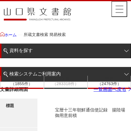
所蔵文書検索 簡易検索
ホーム
資料を探す
簡易検索
検索システムご利用案内
文書群
文書
件名
階層検索
（1855件）
（283318件）
（24763件）
検索システムの利用について
文書詳細画面
一覧画面へ戻る
詳細検索
更新履歴
標題
宝暦十三年朝鮮通信使記録 揚陸場
絵図・地図
御用意前積