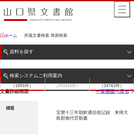
所蔵文書検索 簡易検索
ホーム
資料を探す
簡易検索
検索システムご利用案内
文書群
文書
件名
階層検索
（1855件）
（283318件）
（24763件）
検索システムの利用について
文書詳細画面
一覧画面へ戻る
詳細検索
更新履歴
標題
宝暦十三年朝鮮通信使記録 来帰大
絵図・地図
島郡御代官勤書