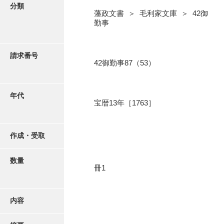
写真・絵はがき
分類
藩政文書 ＞ 毛利家文庫 ＞ 42御
勤事
近代刊行写真帳類
請求番号
42御勤事87（53）
ポスター・リーフレット
高画質画像ダウンロード
年代
宝暦13年［1763］
作成・受取
数量
冊1
内容