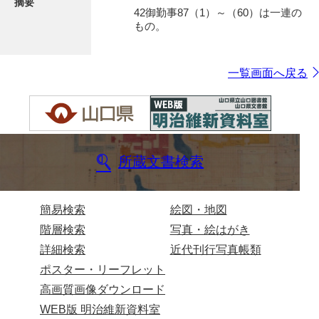
摘要
42御勤事87（1）～（60）は一連の
もの。
一覧画面へ戻る
所蔵文書検索
簡易検索
絵図・地図
階層検索
写真・絵はがき
詳細検索
近代刊行写真帳類
ポスター・リーフレット
高画質画像ダウンロード
WEB版 明治維新資料室