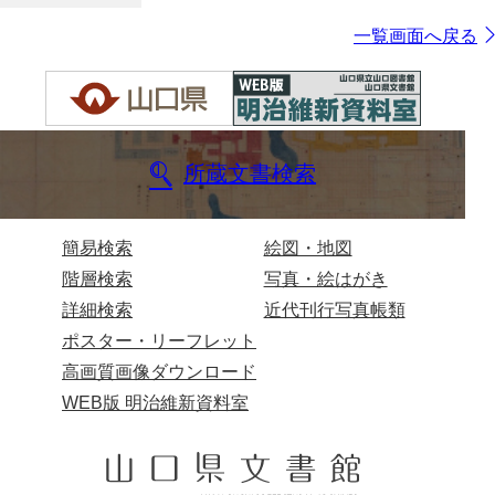
一覧画面へ戻る
所蔵文書検索
簡易検索
絵図・地図
階層検索
写真・絵はがき
詳細検索
近代刊行写真帳類
ポスター・リーフレット
高画質画像ダウンロード
WEB版 明治維新資料室