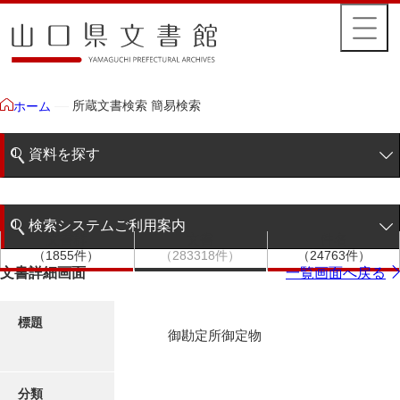
所蔵文書検索 簡易検索
ホーム
資料を探す
簡易検索
検索システムご利用案内
文書群
文書
件名
階層検索
（1855件）
（283318件）
（24763件）
検索システムの利用について
文書詳細画面
一覧画面へ戻る
詳細検索
更新履歴
標題
御勘定所御定物
絵図・地図
分類